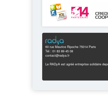
60 rue Maurice Ripoche 75014 Paris
Tél : 01 83 89 45 08
contact@radya.fr
Le RADyA est agréé entreprise solidaire depu