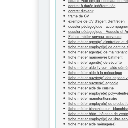
écrans Pôle-emploi : déclaration me
contrat à durée indéterminée
contrat d'avenir
trame de CV
exemple de CV d'agent d'entretien
dossier pédagogique : accompagnem
dossier pédagogique : Assedic et A
Fiches métier serveur- serveuse
fiche métier agent(e) d'entretien et
fiche métier employé(e) de cantine s
fiche métier agent(e) de maintenan
fiche métier manoeuvre bâtiment
fiche métier agent(e) de sécurité
fiche métier aide livreur - aide dém
fiche métier aide à la mécanique
fiche métier ouvrier(e) des espace v
fiche métier ouvrier(e) agricole
fiche métier aide de cuisine
fiche métier employé(e) polyvalent(e
fiche métier manutentionnaire
fiche métier employé(e) de productio
fiche métier blanchisseur - blanchi
fiche métier hôte - hôtesse de vente
fiche métier employé(e) de libre-ser
fiche métier aide ménager(e)