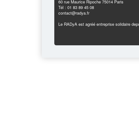
60 rue Maurice Ripoche 75014 Paris
Tél : 01 83 89 45 08
contact@radya.fr
Le RADyA est agréé entreprise solidaire depu