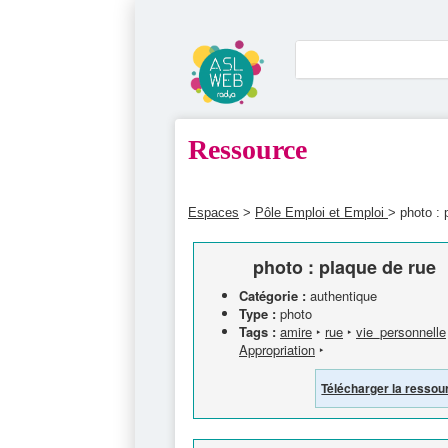
Ressource
Espaces
>
Pôle Emploi et Emploi
> photo : 
photo : plaque de rue
Catégorie :
authentique
Type :
photo
Tags :
amire
‣
rue
‣
vie_personnelle
Appropriation
‣
Télécharger la ressou