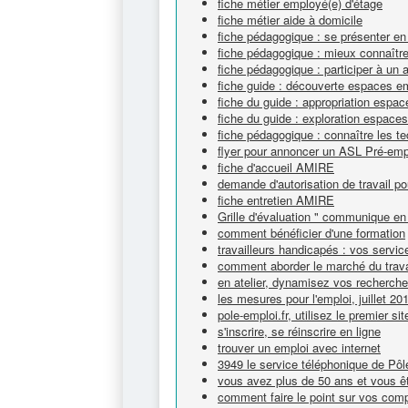
fiche métier employé(e) d'étage
fiche métier aide à domicile
fiche pédagogique : se présenter en
fiche pédagogique : mieux connaître 
fiche pédagogique : participer à un 
fiche guide : découverte espaces e
fiche du guide : appropriation espa
fiche du guide : exploration espace
fiche pédagogique : connaître les t
flyer pour annoncer un ASL Pré-emp
fiche d'accueil AMIRE
demande d'autorisation de travail po
fiche entretien AMIRE
Grille d'évaluation " communique en 
comment bénéficier d'une formation
travailleurs handicapés : vos servic
comment aborder le marché du trava
en atelier, dynamisez vos recherch
les mesures pour l'emploi, juillet 20
pole-emploi.fr, utilisez le premier si
s'inscrire, se réinscrire en ligne
trouver un emploi avec internet
3949 le service téléphonique de Pô
vous avez plus de 50 ans et vous êt
comment faire le point sur vos com