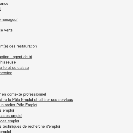
nance
t
 déménageur
e
ce verts
nt(e) des restauration
ction - agent de tri
nchisseuse
ente et de caisse
-service
r en contexte professionnel
tre le Pôle Emploi et utiliser ses services
 un atelier Pôle Emploi
s emploi
spaces emploi
aces emploi
es techniques de recherche d'emploi
-emploi