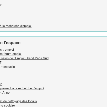
te
 la recherche d'emploi
e l'espace
ns : emploi
tte forum emploi
u salon de l'Emploi Grand Paris Sud
7
n mensuelle
en
nement à la recherche d'emploi
et Anpe
n et de nettoyage des locaux
ne soclaire