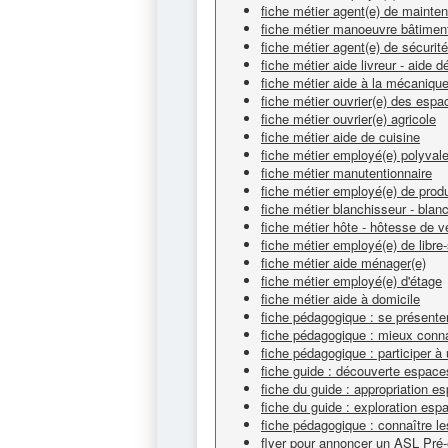
fiche métier agent(e) de mainte
fiche métier manoeuvre bâtimen
fiche métier agent(e) de sécurité
fiche métier aide livreur - aide
fiche métier aide à la mécaniqu
fiche métier ouvrier(e) des espa
fiche métier ouvrier(e) agricole
fiche métier aide de cuisine
fiche métier employé(e) polyvale
fiche métier manutentionnaire
fiche métier employé(e) de produ
fiche métier blanchisseur - bla
fiche métier hôte - hôtesse de v
fiche métier employé(e) de libre
fiche métier aide ménager(e)
fiche métier employé(e) d'étage
fiche métier aide à domicile
fiche pédagogique : se présente
fiche pédagogique : mieux connaî
fiche pédagogique : participer à
fiche guide : découverte espace
fiche du guide : appropriation e
fiche du guide : exploration esp
fiche pédagogique : connaître l
flyer pour annoncer un ASL Pré