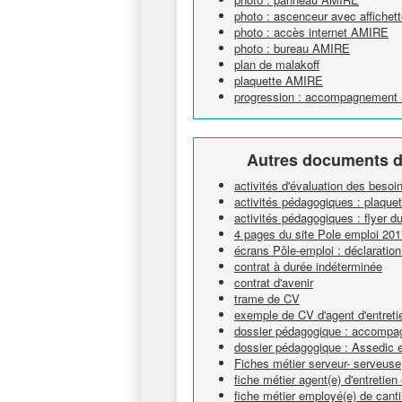
photo : ascenceur avec affichet
photo : accès internet AMIRE
photo : bureau AMIRE
plan de malakoff
plaquette AMIRE
progression : accompagnement à
Autres documents d
activités d'évaluation des besoi
activités pédagogiques : plaque
activités pédagogiques : flyer d
4 pages du site Pole emploi 201
écrans Pôle-emploi : déclaratio
contrat à durée indéterminée
contrat d'avenir
trame de CV
exemple de CV d'agent d'entreti
dossier pédagogique : accompag
dossier pédagogique : Assedic 
Fiches métier serveur- serveuse
fiche métier agent(e) d'entretie
fiche métier employé(e) de canti