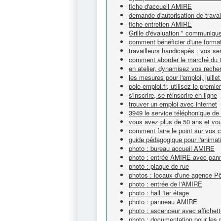
fiche d'accueil AMIRE
demande d'autorisation de travai
fiche entretien AMIRE
Grille d'évaluation " communique
comment bénéficier d'une forma
travailleurs handicapés : vos se
comment aborder le marché du t
en atelier, dynamisez vos reche
les mesures pour l'emploi, juille
pole-emploi.fr, utilisez le premie
s'inscrire, se réinscrire en ligne
trouver un emploi avec internet
3949 le service téléphonique de
vous avez plus de 50 ans et vou
comment faire le point sur vos
guide pédagogique pour l'animat
photo : bureau accueil AMIRE
photo : entrée AMIRE avec panne
photo : plaque de rue
photos : locaux d'une agence P
photo : entrée de l'AMIRE
photo : hall 1er étage
photo : panneau AMIRE
photo : ascenceur avec affichet
photo : documentation pour les 