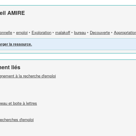
ueil AMIRE
onnelle
‣
emploi
‣
Exploration
‣
malakoff
‣
bureau
‣
Decouverte
‣
Appropriatio
arger la ressource.
ent liés
nement à la recherche d'emploi
au et boite à lettres
recherches d'emploi