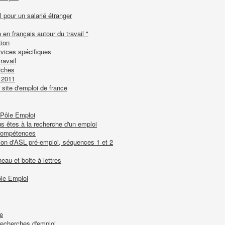
l pour un salarié étranger
 en français autour du travail "
tion
rvices spécifiques
ravail
rches
t 2011
r site d'emploi de france
 Pôle Emploi
s êtes à la recherche d'un emploi
 compétences
ion d'ASL pré-emploi, séquences 1 et 2
au et boite à lettres
ôle Emploi
te
recherches d'emploi