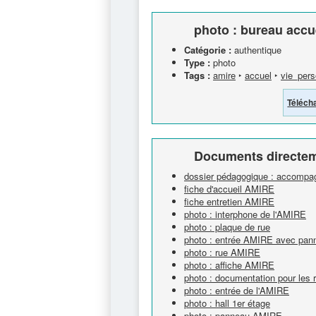
photo : bureau acc
Catégorie :
authentique
Type :
photo
Tags :
amire
‣
accuel
‣
vie_pers
Téléch
Documents directem
dossier pédagogique : accompag
fiche d'accueil AMIRE
fiche entretien AMIRE
photo : interphone de l'AMIRE
photo : plaque de rue
photo : entrée AMIRE avec panne
photo : rue AMIRE
photo : affiche AMIRE
photo : documentation pour les 
photo : entrée de l'AMIRE
photo : hall 1er étage
photo : panneau AMIRE