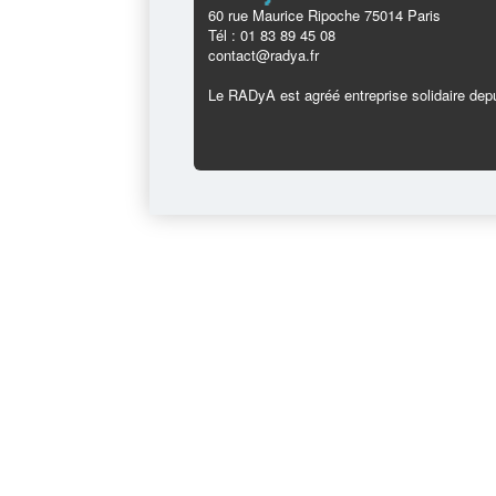
60 rue Maurice Ripoche 75014 Paris
Tél : 01 83 89 45 08
contact@radya.fr
Le RADyA est agréé entreprise solidaire depu