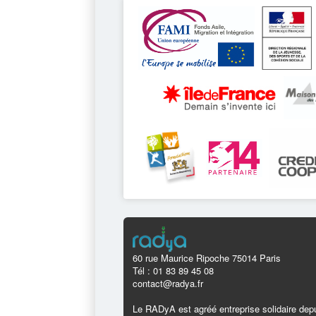
60 rue Maurice Ripoche 75014 Paris
Tél : 01 83 89 45 08
contact@radya.fr
Le RADyA est agréé entreprise solidaire depu