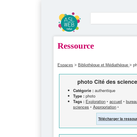
Ressource
Espaces
>
Bibliothèque et Médiathèque
> ph
photo Cité des science
Catégorie :
authentique
Type :
photo
Tags :
Exploration
‣
accueil
‣
burea
sciences
‣
Appropriation
‣
Télécharger la ressou