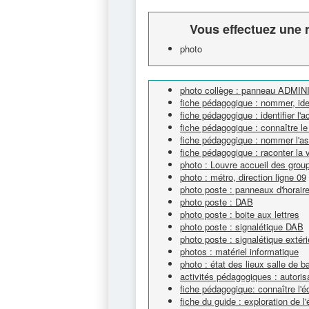
Vous effectuez une r
photo
photo collège : panneau ADMI
fiche pédagogique : nommer, iden
fiche pédagogique : identifier l'ac
fiche pédagogique : connaître l
fiche pédagogique : nommer l'as
fiche pédagogique : raconter la v
photo : Louvre accueil des grou
photo : métro, direction ligne 09
photo poste : panneaux d'horair
photo poste : DAB
photo poste : boite aux lettres
photo poste : signalétique DAB
photo poste : signalétique extér
photos : matériel informatique
photo : état des lieux salle de 
activités pédagogiques : autorisa
fiche pédagogique: connaître l'é
fiche du guide : exploration de l'