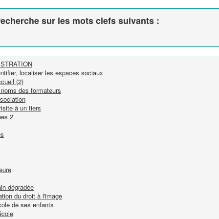
echerche sur les mots clefs suivants :
NISTRATION
tifier, localiser les espaces sociaux
cueil (2)
e noms des formateurs
sociation
isite à un tiers
pes 2
es
ieure
bain dégradée
tion du droit à l'image
cole de ses enfants
école