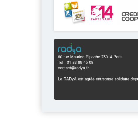
60 rue Maurice Ripoche 75014 Paris
Tél : 01 83 89 45 08
contact@radya.fr
Le RADyA est agréé entreprise solidaire depu