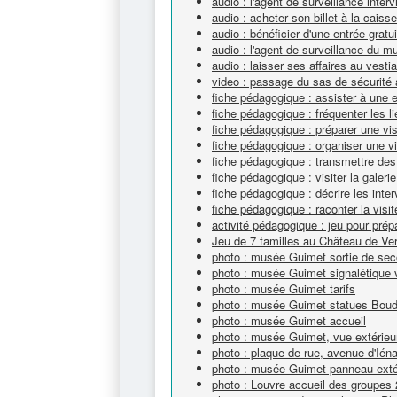
audio : l'agent de surveillance interv
audio : acheter son billet à la cai
audio : bénéficier d'une entrée gra
audio : l'agent de surveillance du 
audio : laisser ses affaires au vest
video : passage du sas de sécurit
fiche pédagogique : assister à une 
fiche pédagogique : fréquenter les li
fiche pédagogique : préparer une vi
fiche pédagogique : organiser une v
fiche pédagogique : transmettre des
fiche pédagogique : visiter la galeri
fiche pédagogique : décrire les inte
fiche pédagogique : raconter la visit
activité pédagogique : jeu pour prépa
Jeu de 7 familles au Château de Ver
photo : musée Guimet sortie de sec
photo : musée Guimet signalétique v
photo : musée Guimet tarifs
photo : musée Guimet statues Bou
photo : musée Guimet accueil
photo : musée Guimet, vue extérieu
photo : plaque de rue, avenue d'Ién
photo : musée Guimet panneau extéri
photo : Louvre accueil des groupes 