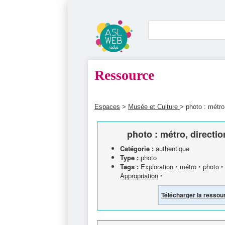
Ressource
Espaces
>
Musée et Culture
> photo : métro,
photo : métro, directio
Catégorie :
authentique
Type :
photo
Tags :
Exploration
‣
métro
‣
photo
Appropriation
‣
Télécharger la ressou