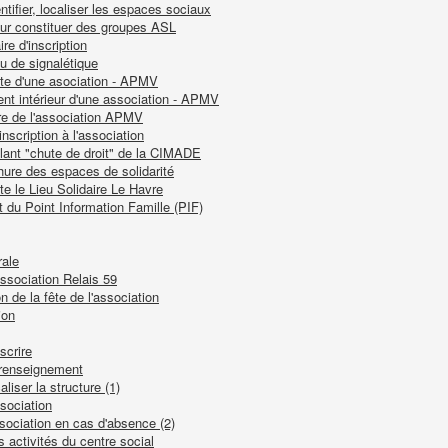
tifier, localiser les espaces sociaux
our constituer des groupes ASL
re d'inscription
u de signalétique
tte d'une asociation - APMV
ent intérieur d'une association - APMV
re de l'association APMV
inscription à l'association
llant "chute de droit" de la CIMADE
hure des espaces de solidarité
te le Lieu Solidaire Le Havre
t du Point Information Famille (PIF)
rale
association Relais 59
n de la fête de l'association
ion
scrire
 renseignement
liser la structure (1)
sociation
ssociation en cas d'absence (2)
s activités du centre social