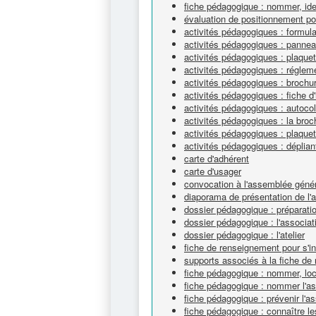
fiche pédagogique : nommer, iden
évaluation de positionnement p
activités pédagogiques : formulai
activités pédagogiques : pannea
activités pédagogiques : plaque
activités pédagogiques : réglem
activités pédagogiques : brochu
activités pédagogiques : fiche d'
activités pédagogiques : autoco
activités pédagogiques : la broc
activités pédagogiques : plaquet
activités pédagogiques : déplian
carte d'adhérent
carte d'usager
convocation à l'assemblée géné
diaporama de présentation de l'
dossier pédagogique : préparatio
dossier pédagogique : l'associat
dossier pédagogique : l'atelier
fiche de renseignement pour s'in
supports associés à la fiche de
fiche pédagogique : nommer, loca
fiche pédagogique : nommer l'as
fiche pédagogique : prévenir l'a
fiche pédagogique : connaître le