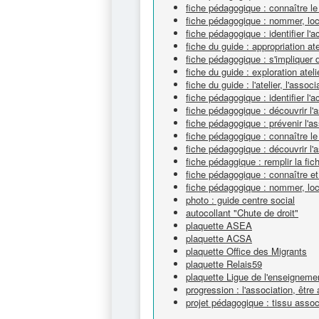
fiche pédagogique : connaître l
fiche pédagogique : nommer, loca
fiche pédagogique : identifier l'ac
fiche du guide : appropriation ate
fiche pédagogique : s'impliquer 
fiche du guide : exploration ateli
fiche du guide : l'atelier, l'associ
fiche pédagogique : identifier l'ac
fiche pédagogique : découvrir l
fiche pédagogique : prévenir l'a
fiche pédagogique : connaître le
fiche pédagogique : découvrir l'
fiche pédaggique : remplir la fich
fiche pédagogique : connaître et 
fiche pédagogique : nommer, loca
photo : guide centre social
autocollant "Chute de droit"
plaquette ASEA
plaquette ACSA
plaquette Office des Migrants
plaquette Relais59
plaquette Ligue de l'enseigneme
progression : l'association, êtr
projet pédagogique : tissu associ