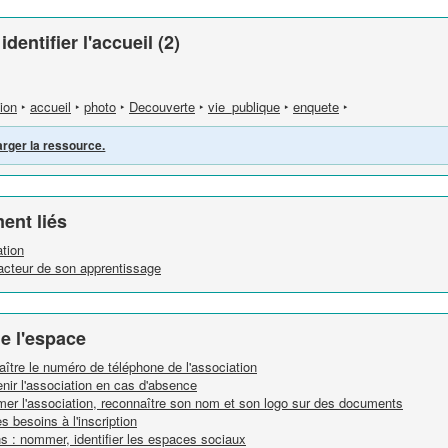
dentifier l'accueil (2)
ion
‣
accueil
‣
photo
‣
Decouverte
‣
vie_publique
‣
enquete
‣
arger la ressource.
ent liés
ation
e acteur de son apprentissage
e l'espace
naître le numéro de téléphone de l'association
enir l'association en cas d'absence
mmer l'association, reconnaître son nom et son logo sur des documents
es besoins à l'inscription
ns : nommer, identifier les espaces sociaux