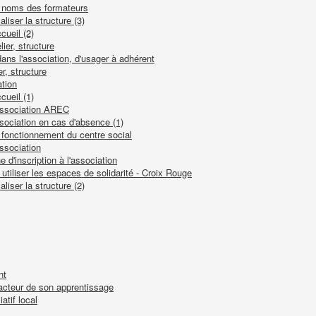
e noms des formateurs
liser la structure (3)
cueil (2)
lier, structure
dans l'association, d'usager à adhérent
er, structure
ation
cueil (1)
'association AREC
ssociation en cas d'absence (1)
 fonctionnement du centre social
association
e d'inscription à l'association
utiliser les espaces de solidarité - Croix Rouge
liser la structure (2)
nt
e acteur de son apprentissage
atif local