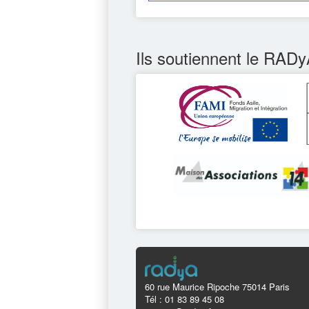
Ils soutiennent le RADy
60 rue Maurice Ripoche 75014 Paris
Tél : 01 83 89 45 08