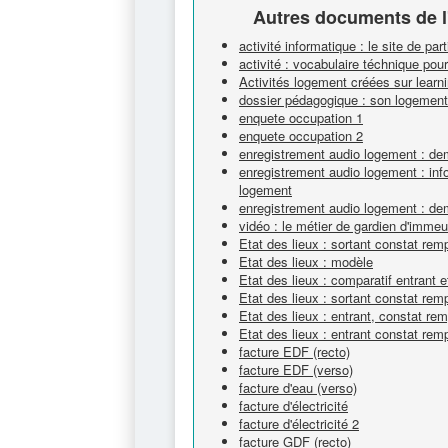
Autres documents de l
activité informatique : le site de parti
activité : vocabulaire téchnique pour 
Activités logement créées sur lear
dossier pédagogique : son logement c
enquete occupation 1
enquete occupation 2
enregistrement audio logement : d
enregistrement audio logement : inf
logement
enregistrement audio logement : d
vidéo : le métier de gardien d'immeu
Etat des lieux : sortant constat remp
Etat des lieux : modèle
Etat des lieux : comparatif entrant e
Etat des lieux : sortant constat remp
Etat des lieux : entrant, constat rem
Etat des lieux : entrant constat remp
facture EDF (recto)
facture EDF (verso)
facture d'eau (verso)
facture d'électricité
facture d'électricité 2
facture GDF (recto)