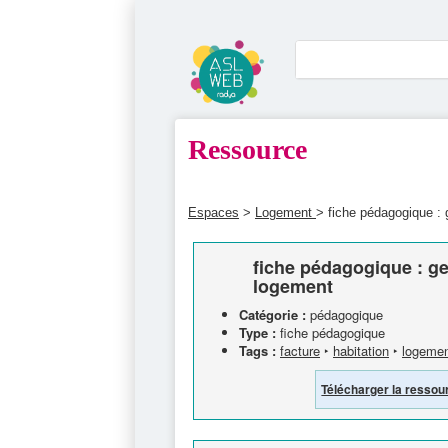
Ressource
Espaces
>
Logement
> fiche pédagogique : 
fiche pédagogique : ge
logement
Catégorie :
pédagogique
Type :
fiche pédagogique
Tags :
facture
‣
habitation
‣
logeme
Télécharger la ressou