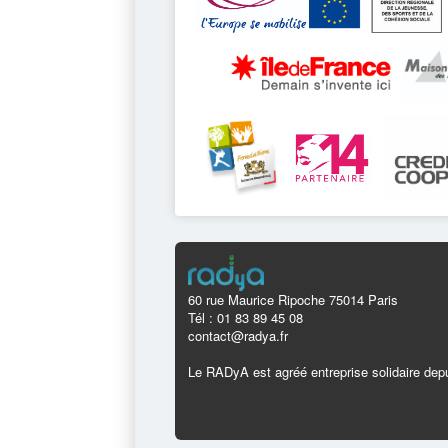
60 rue Maurice Ripoche 75014 Paris
Tél : 01 83 89 45 08
contact@radya.fr
Le RADyA est agréé entreprise solidaire depu