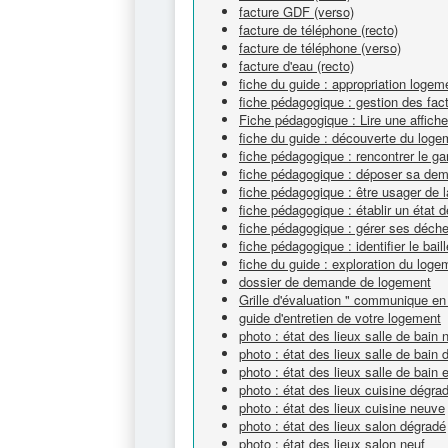
facture GDF (verso)
facture de téléphone (recto)
facture de téléphone (verso)
facture d'eau (recto)
fiche du guide : appropriation logem
fiche pédagogique : gestion des fac
Fiche pédagogique : Lire une affich
fiche du guide : découverte du loge
fiche pédagogique : rencontrer le gar
fiche pédagogique : déposer sa de
fiche pédagogique : être usager de l
fiche pédagogique : établir un état d
fiche pédagogique : gérer ses déche
fiche pédagogique : identifier le baill
fiche du guide : exploration du loge
dossier de demande de logement
Grille d'évaluation " communique en
guide d'entretien de votre logement
photo : état des lieux salle de bain
photo : état des lieux salle de bain
photo : état des lieux salle de bain 
photo : état des lieux cuisine dégra
photo : état des lieux cuisine neuve
photo : état des lieux salon dégradé
photo : état des lieux salon neuf