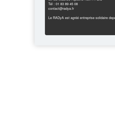
Tél : 01 83 89 45 08
contact@radya.fr
Le RADyA est agréé entreprise solidaire depu