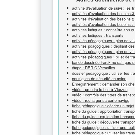
activité d'évalluation de suivi : les t
activités d'évaluation des besoins.3 
activités d'évaluation des besoins 2 
activités d'évaluation des besoins : 
activités ludiques : connaître son qu
activités ludiques : transports
activités pédagogiques : plan de vil
activités pdagogiques : dépliant de
activités pédagogiques : plan de vil
activités pédagogiques : billet de tra
bande dessinée Faruk ne sait pas p
diapo : RER C Versailles
dossier pédagogique : utiliser les 
consignes de sécurité en avion
Enregistrement : demander son chem
vidéo : prendre le bus à Vierzon
vidéo : contrôle des titres de transp
vidéo : recharger sa carte navigo
fiche pédagogique : décrire un trajet,
fiche du guide : appropriation transp
fiche du guide : exploration transpor
fiche du guide : découverte transpor
fiche pédagogique : utiliser une feu
fiche pédagogique : utiliser les tr