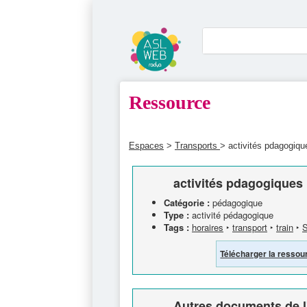
Ressource
Espaces
>
Transports
> activités pdagogiqu
activités pdagogiques 
Catégorie :
pédagogique
Type :
activité pédagogique
Tags :
horaires
‣
transport
‣
train
‣
Télécharger la ressou
Autres documents de l