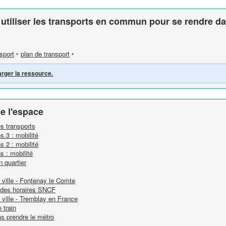
 utiliser les transports en commun pour se rendre da
nsport
‣
plan de transport
‣
arger la ressource.
e l'espace
les transports
s.3 : mobilité
s 2 : mobilité
s : mobilité
n quartier
 ville - Fontenay le Comte
t des horaires SNCF
 ville - Tremblay en France
 train
s prendre le métro