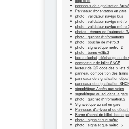
logo sncf
panneaux de signalisation Arriv
Panneaux d'orientation en gare
photo : validateur navigo bus
photo : validateur navigo métro
photo : validateur navigo métro 
photos : écrans de l'automate RA
photo : guichet d'informations
photo : bouche de métro.3
photo : signalétique métro. 2
photo : borne vélib.3
borne d'achat, d'échange ou de re
composteur de billet SNCF
lecteur de QR code des billets d
panneau composition des trains
panneaux de signalisation départ,
panneaux de signalisation SNC
signalétique Accès aux voies
signalétique au sol dans la gare
photo : guichet d'information.2
Signalétique au sol en gare
Panneaux d'arrivée et de départ
Borne d'achat de billet- borne p
photo : signalétique métro
photo : signalétique métro. 5