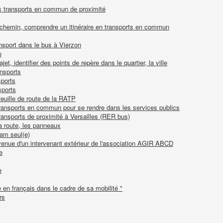
les transports en commun de proximité
chemin, comprendre un itinéraire en transports en commun
ansport dans le bus à Vierzon
o
jet, identifier des points de repère dans le quartier, la ville
ansports
sports
sports
feuille de route de la RATP
 transports en commun pour se rendre dans les services publics
 transports de proximité à Versailles (RER bus)
a route, les panneaux
ram seul(e)
 venue d'un intervenant extérieur de l'association AGIR ABCD
e
e
 en français dans le cadre de sa mobilité "
rs