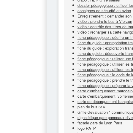
dossier pédagogique : utiliser 
consignes de sécurité en avion
Enregistrement : demander son 
vidéo : prendre le bus à Vierzon
vidéo : contrôle des titres de tr
vidéo : recharger sa carte navig
fiche pédagogique : décrire un tra
fiche du guide : appropriation tr
fiche du guide : exploration tran
fiche du guide : découverte tran
fiche pédagogique : utiliser une 
fiche pédagogique : utiliser les
fiche pédagogique : utiliser les
fiche pédagogique : le code de l
fiche pédagogique : prendre le t
fiche pédagogique : préparer la
carte d'embarquement marocain
carte d'embarquement ivoirienne
carte de débarquement français
plan de bus 614
Grille d'évaluation " communique
signalétique gare panneaux dive
façade gare de Lyon Paris
logo RATP