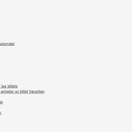
'automate
les billets
cheter un billet fransilien
le
s