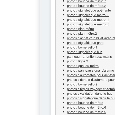
photo : bouche de métro.7
photo : bouche de métro.2
photo : signalétique abérrante
photo : signalétique métro. 6
photo : signalétique métro. 4
photo : signalétique métro. 3
photo : plan métro
photo : plan métro.2
photos : achat d'un billet avec l
photo : signalétique gare
photo : borne vélib.1
photo : signalétique bus
panneau : attention aux mains
photo : ligne 2
photo : quai du métro
photo : panneau signal d'alarme
photos : automates pour acheter 
photos : écrans d'automate pour a
photo : borne vélib.2
photos : règles voyager ensemb
photos : validation dans le bus
photos : signalétique dans le bu
photo : bouche de métro
photo : bouche de métro.6
photo : bouche de métro.5