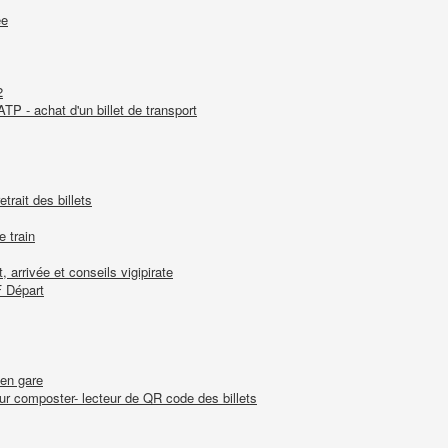
ée
2
TP - achat d'un billet de transport
trait des billets
e train
 arrivée et conseils vigipirate
F Départ
 en gare
our composter- lecteur de QR code des billets