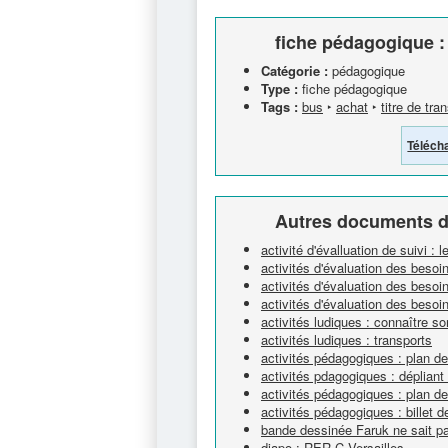
fiche pédagogique :
Catégorie :
pédagogique
Type :
fiche pédagogique
Tags :
bus
‣
achat
‣
titre de tra
Téléch
Autres documents d
activité d'évalluation de suivi : 
activités d'évaluation des besoin
activités d'évaluation des besoin
activités d'évaluation des besoin
activités ludiques : connaître so
activités ludiques : transports
activités pédagogiques : plan de
activités pdagogiques : déplian
activités pédagogiques : plan de
activités pédagogiques : billet de
bande dessinée Faruk ne sait pa
diapo : RER C Versailles