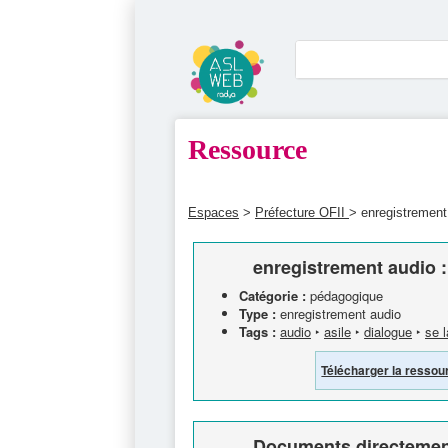
Ressource
Espaces
>
Préfecture OFII
> enregistrement
enregistrement audio 
Catégorie :
pédagogique
Type :
enregistrement audio
Tags :
audio
‣
asile
‣
dialogue
‣
se l
Télécharger la ressou
Documents directement