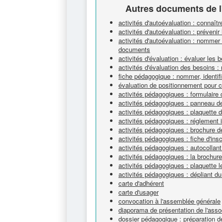
Autres documents de l
activités d'autoévaluation : connaît
activités d'autoévaluation : prévenir
activités d'autoévaluation : nommer 
documents
activités d'évaluation : évaluer les b
activités d'évaluation des besoins :
fiche pédagogique : nommer, identifi
évaluation de positionnement pour 
activités pédagogiques : formulaire d
activités pédagogiques : panneau de
activités pédagogiques : plaquette 
activités pédagogiques : réglement 
activités pédagogiques : brochure 
activités pédagogiques : fiche d'insc
activités pédagogiques : autocollan
activités pédagogiques : la brochur
activités pédagogiques : plaquette l
activités pédagogiques : dépliant du
carte d'adhérent
carte d'usager
convocation à l'assemblée générale
diaporama de présentation de l'asso
dossier pédagogique : préparation de