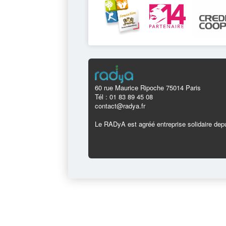
60 rue Maurice Ripoche 75014 Paris
Tél : 01 83 89 45 08
contact@radya.fr
Le RADyA est agréé entreprise solidaire depu