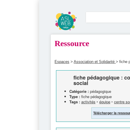
Ressource
Espaces
>
Association et Solidarité
> fiche 
fiche pédagogique : co
social
Catégorie :
pédagogique
Type :
fiche pédagogique
Tags :
activités
‣
équipe
‣
centre so
Télécharger la ressou