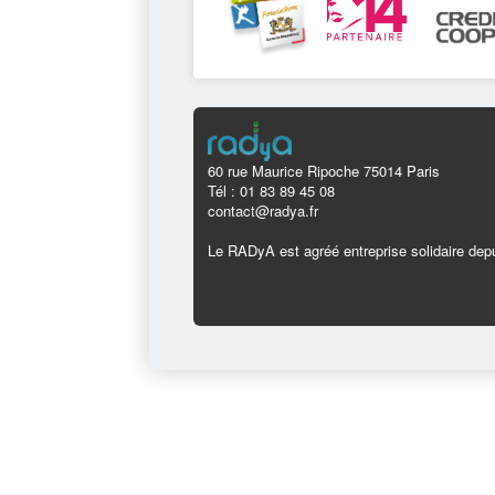
60 rue Maurice Ripoche 75014 Paris
Tél : 01 83 89 45 08
contact@radya.fr
Le RADyA est agréé entreprise solidaire depu