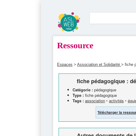
Ressource
Espaces
>
Association et Solidarité
> fiche 
fiche pédagogique : dé
Catégorie :
pédagogique
Type :
fiche pédagogique
Tags :
association
‣
activités
‣
équi
Télécharger la ressou
Autres documents de l