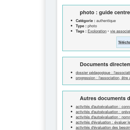
photo : guide centre
Catégorie :
authentique
Type :
photo
Tags :
Exploration
‣
vie associa
Téléch
Documents directem
dossier pédagogique : l'associat
progression : l'association, êtr
Autres documents d
activités d'autoévaluation : con
activités d'autoévaluation : prév
activités d'autoévaluation : no
activités d'évaluation : évaluer l
activités d'évaluation des besoi