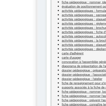
fiche pédagogique : nommer, iden
évaluation de positionnement p
activités pédagogiques : formulai
activités pédagogiques : pannea
activités pédagogiques : plaque
activités pédagogiques : réglem
activités pédagogiques : brochu
activités pédagogiques : fiche d'
activités pédagogiques : autoco
activités pédagogiques : la broc
activités pédagogiques : plaquet
activités pédagogiques : déplian
carte d'adhérent
carte d'usager
convocation à l'assemblée géné
diaporama de présentation de l'
dossier pédagogique : préparatio
dossier pédagogique : l'associat
dossier pédagogique : l'atelier
fiche de renseignement pour s'in
supports associés à la fiche de
fiche pédagogique : nommer, loca
fiche pédagogique : nommer l'as
fiche pédagogique : prévenir l'a
fiche pédagogique : connaître le