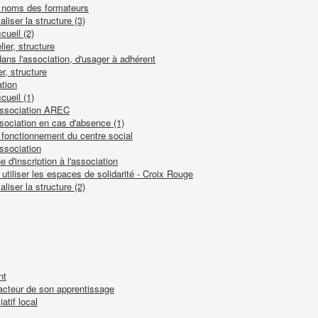
e noms des formateurs
liser la structure (3)
cueil (2)
lier, structure
dans l'association, d'usager à adhérent
er, structure
ation
cueil (1)
'association AREC
ssociation en cas d'absence (1)
 fonctionnement du centre social
association
e d'inscription à l'association
utiliser les espaces de solidarité - Croix Rouge
liser la structure (2)
nt
e acteur de son apprentissage
atif local