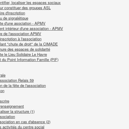
tifier, localiser les espaces sociaux
our constituer des groupes ASL
re d'inscription
u de signalétique
tte d'une asociation - APMV
ent intérieur d'une association - APMV
re de l'association APMV
inscription à l'association
llant "chute de droit" de la CIMADE
hure des espaces de solidarité
te le Lieu Solidaire Le Havre
t du Point Information Famille (PIF)
rale
association Relais 59
n de la fête de l'association
ion
scrire
 renseignement
liser la structure (1)
sociation
ssociation en cas d'absence (2)
s activités du centre social