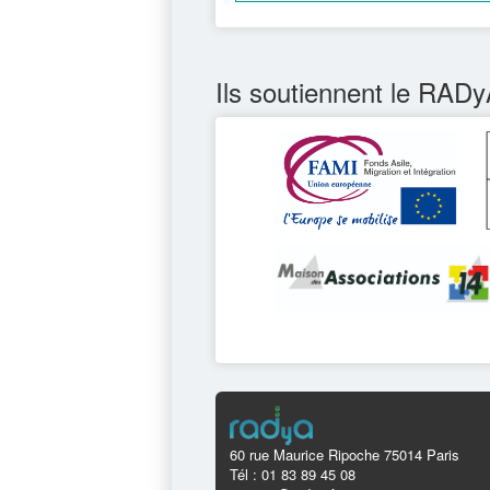
Ils soutiennent le RADy
60 rue Maurice Ripoche 75014 Paris
Tél : 01 83 89 45 08