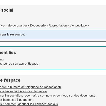
 social
tive
‣
vie de quartier
‣
Decouverte
‣
Appropriation
‣
vie_publique
‣
arger la ressource.
ent liés
ion
e acteur de son apprentissage
e l'espace
naître le numéro de téléphone de l'association
enir l'association en cas d'absence
mmer l'association, reconnaître son nom et son logo sur des documents
es besoins à l'inscription
ns : nommer, identifier les espaces sociaux