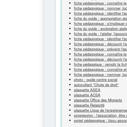
fiche pédagogique : connaître l
fiche pédagogique : nommer, loca
fiche pédagogique : identifier l'ac
fiche du guide : appropriation ate
fiche pédagogique : s'impliquer 
fiche du guide : exploration ateli
fiche du guide : l'atelier, l'associ
fiche pédagogique : identifier l'ac
fiche pédagogique : découvrir l
fiche pédagogique : prévenir l'a
fiche pédagogique : connaître le
fiche pédagogique : découvrir l'
fiche pédaggique : remplir la fich
fiche pédagogique : connaître et 
fiche pédagogique : nommer, loca
photo : guide centre social
autocollant "Chute de droit"
plaquette ASEA
plaquette ACSA
plaquette Office des Migrants
plaquette Relais59
plaquette Ligue de l'enseigneme
progression : l'association, êtr
projet pédagogique : tissu associ