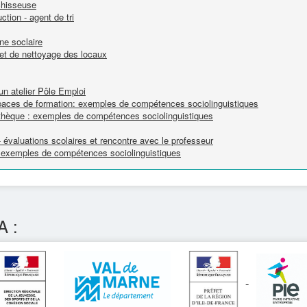
nchisseuse
ction - agent de tri
ne soclaire
n et de nettoyage des locaux
 un atelier Pôle Emploi
spaces de formation: exemples de compétences sociolinguistiques
liothèque : exemples de compétences sociolinguistiques
valuations scolaires et rencontre avec le professeur
e : exemples de compétences sociolinguistiques
A :