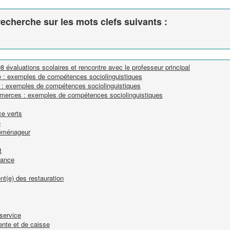
echerche sur les mots clefs suivants :
évaluations scolaires et rencontre avec le professeur principal
rie : exemples de compétences sociolinguistiques
te : exemples de compétences sociolinguistiques
ommerces : exemples de compétences sociolinguistiques
ce verts
e
 déménageur
t
nance
nt(e) des restauration
-service
ente et de caisse