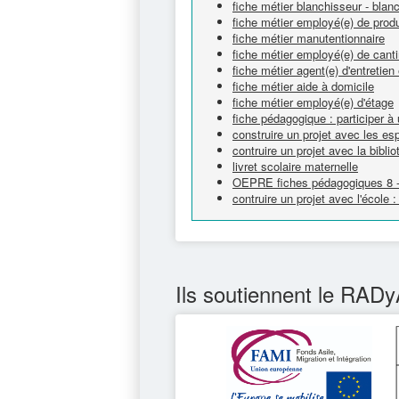
fiche métier blanchisseur - bla
fiche métier employé(e) de produ
fiche métier manutentionnaire
fiche métier employé(e) de canti
fiche métier agent(e) d'entretie
fiche métier aide à domicile
fiche métier employé(e) d'étage
fiche pédagogique : participer à
construire un projet avec les e
contruire un projet avec la bib
livret scolaire maternelle
OEPRE fiches pédagogiques 8 - é
contruire un projet avec l'écol
Ils soutiennent le RADy