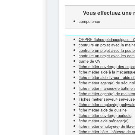
Vous effectuez une r
competence
OEPRE fiches pédagogiques - 08 
contruire un projet avec la mai
contruire un projet avec la pos
contruire un projet avec les c
trame de CV
fiche métier ouvrier(e) des espa
fiche métier aide à la mécaniqu
fiche métier aide livreur - aide
fiche métier agent(e) de sécurité
fiche métier manoeuvre bâtimen
fiche métier agent(e) de mainte
Fiches métier serveur- serveuse
fiche métier employé(e) polyvale
fiche métier aide de cuisine
fiche métier ouvrier(e) agricole
fiche métier aide ménager(e)
fiche métier employé(e) de libre
fiche métier hôte - hôtesse de v