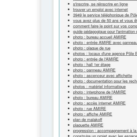
s'inscrire, se réinscrire en ligne
trouver un emploi avec internet
3949 le service téléphonique de Pô
vous avez plus de 50 ans et vous êt
comment faire le point sur vos com
guide pédagogique pour l'animation 
photo : bureau accueil AMIRE
photo : entrée AMIRE avec panneau e
photo : plaque de rue
photos : locaux d'une agence Pôle 
photo : entrée de l'AMIRE
photo : hall 1er étage
photo : panneau AMIRE
photo : ascenceur avec affichette
photo : documentation pour les rech
photos : matériel informatique
photo : interphone de l'AMIRE
photo : bureau AMIRE
photo : accès internet AMIRE
photo : rue AMIRE
photo : affiche AMIRE
plan de malakoff
plaquette AMIRE
progression : accompagnement à la 
construire un projet avec les espa