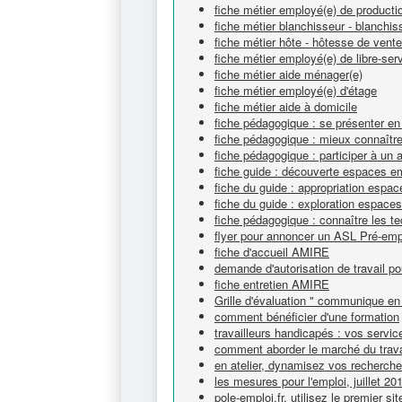
fiche métier employé(e) de productio
fiche métier blanchisseur - blanchi
fiche métier hôte - hôtesse de vente
fiche métier employé(e) de libre-ser
fiche métier aide ménager(e)
fiche métier employé(e) d'étage
fiche métier aide à domicile
fiche pédagogique : se présenter en
fiche pédagogique : mieux connaître 
fiche pédagogique : participer à un 
fiche guide : découverte espaces e
fiche du guide : appropriation espa
fiche du guide : exploration espace
fiche pédagogique : connaître les t
flyer pour annoncer un ASL Pré-emp
fiche d'accueil AMIRE
demande d'autorisation de travail po
fiche entretien AMIRE
Grille d'évaluation " communique en 
comment bénéficier d'une formation
travailleurs handicapés : vos servic
comment aborder le marché du trava
en atelier, dynamisez vos recherch
les mesures pour l'emploi, juillet 20
pole-emploi.fr, utilisez le premier si