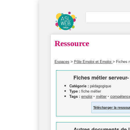
Ressource
Espaces
>
Pôle Emploi et Emploi
> Fiches 
Fiches métier serveur-
Catégorie :
pédagogique
Type :
fiche métier
Tags :
emploi
‣
métier
‣
compétenc
Télécharger la ressou
Autres documents de l