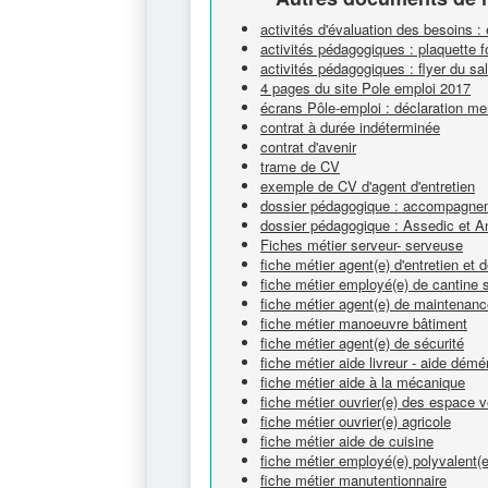
activités d'évaluation des besoins :
activités pédagogiques : plaquette 
activités pédagogiques : flyer du s
4 pages du site Pole emploi 2017
écrans Pôle-emploi : déclaration me
contrat à durée indéterminée
contrat d'avenir
trame de CV
exemple de CV d'agent d'entretien
dossier pédagogique : accompagnem
dossier pédagogique : Assedic et A
Fiches métier serveur- serveuse
fiche métier agent(e) d'entretien et
fiche métier employé(e) de cantine s
fiche métier agent(e) de maintenan
fiche métier manoeuvre bâtiment
fiche métier agent(e) de sécurité
fiche métier aide livreur - aide dém
fiche métier aide à la mécanique
fiche métier ouvrier(e) des espace v
fiche métier ouvrier(e) agricole
fiche métier aide de cuisine
fiche métier employé(e) polyvalent(e
fiche métier manutentionnaire