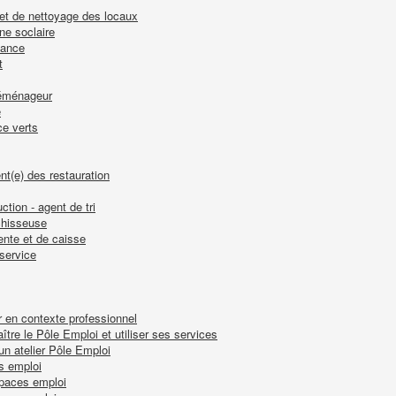
n et de nettoyage des locaux
ne soclaire
nance
t
 déménageur
e
ce verts
nt(e) des restauration
ction - agent de tri
nchisseuse
ente et de caisse
-service
r en contexte professionnel
tre le Pôle Emploi et utiliser ses services
 un atelier Pôle Emploi
s emploi
spaces emploi