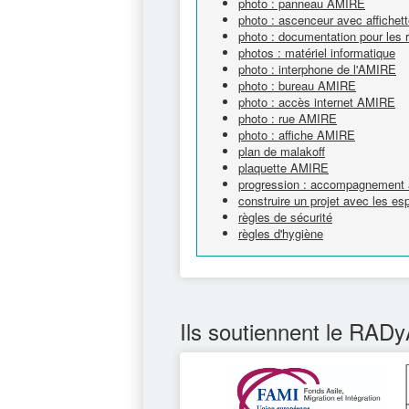
photo : panneau AMIRE
photo : ascenceur avec affichet
photo : documentation pour les 
photos : matériel informatique
photo : interphone de l'AMIRE
photo : bureau AMIRE
photo : accès internet AMIRE
photo : rue AMIRE
photo : affiche AMIRE
plan de malakoff
plaquette AMIRE
progression : accompagnement à
construire un projet avec les e
règles de sécurité
règles d'hygiène
Ils soutiennent le RADy