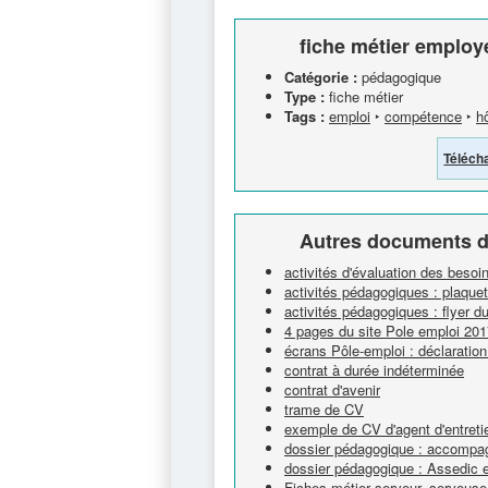
fiche métier employé
Catégorie :
pédagogique
Type :
fiche métier
Tags :
emploi
‣
compétence
‣
hô
Téléch
Autres documents d
activités d'évaluation des besoi
activités pédagogiques : plaque
activités pédagogiques : flyer d
4 pages du site Pole emploi 201
écrans Pôle-emploi : déclaratio
contrat à durée indéterminée
contrat d'avenir
trame de CV
exemple de CV d'agent d'entreti
dossier pédagogique : accompag
dossier pédagogique : Assedic 
Fiches métier serveur- serveuse