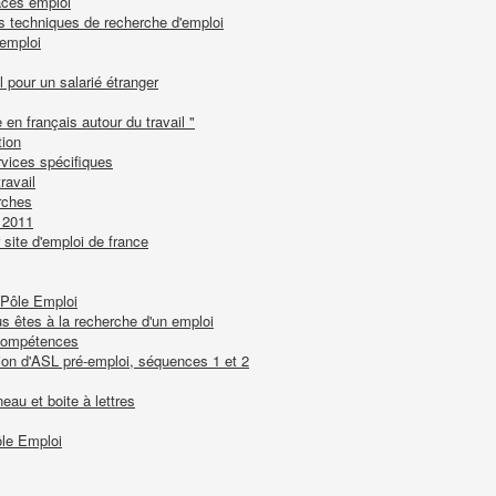
aces emploi
es techniques de recherche d'emploi
-emploi
l pour un salarié étranger
 en français autour du travail "
tion
rvices spécifiques
ravail
rches
t 2011
r site d'emploi de france
 Pôle Emploi
s êtes à la recherche d'un emploi
 compétences
ion d'ASL pré-emploi, séquences 1 et 2
au et boite à lettres
ôle Emploi