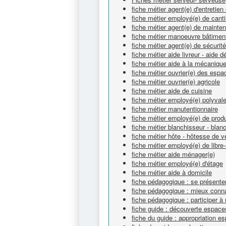
fiche métier agent(e) d'entretie
fiche métier employé(e) de canti
fiche métier agent(e) de mainte
fiche métier manoeuvre bâtimen
fiche métier agent(e) de sécurité
fiche métier aide livreur - aide
fiche métier aide à la mécaniqu
fiche métier ouvrier(e) des espa
fiche métier ouvrier(e) agricole
fiche métier aide de cuisine
fiche métier employé(e) polyvale
fiche métier manutentionnaire
fiche métier employé(e) de produ
fiche métier blanchisseur - bla
fiche métier hôte - hôtesse de v
fiche métier employé(e) de libre
fiche métier aide ménager(e)
fiche métier employé(e) d'étage
fiche métier aide à domicile
fiche pédagogique : se présente
fiche pédagogique : mieux connaî
fiche pédagogique : participer à
fiche guide : découverte espace
fiche du guide : appropriation e