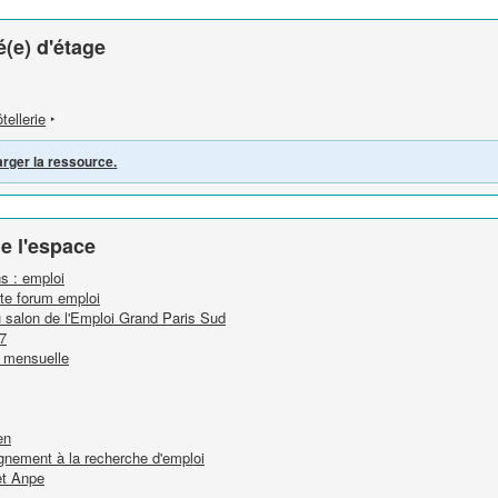
(e) d'étage
tellerie
‣
arger la ressource.
e l'espace
ns : emploi
tte forum emploi
u salon de l'Emploi Grand Paris Sud
7
n mensuelle
en
nement à la recherche d'emploi
et Anpe