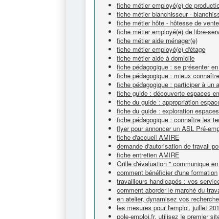
fiche métier employé(e) de productio
fiche métier blanchisseur - blanchi
fiche métier hôte - hôtesse de vente
fiche métier employé(e) de libre-ser
fiche métier aide ménager(e)
fiche métier employé(e) d'étage
fiche métier aide à domicile
fiche pédagogique : se présenter en
fiche pédagogique : mieux connaître 
fiche pédagogique : participer à un 
fiche guide : découverte espaces e
fiche du guide : appropriation espa
fiche du guide : exploration espace
fiche pédagogique : connaître les t
flyer pour annoncer un ASL Pré-emp
fiche d'accueil AMIRE
demande d'autorisation de travail po
fiche entretien AMIRE
Grille d'évaluation " communique en 
comment bénéficier d'une formation
travailleurs handicapés : vos servic
comment aborder le marché du trava
en atelier, dynamisez vos recherch
les mesures pour l'emploi, juillet 20
pole-emploi.fr, utilisez le premier si