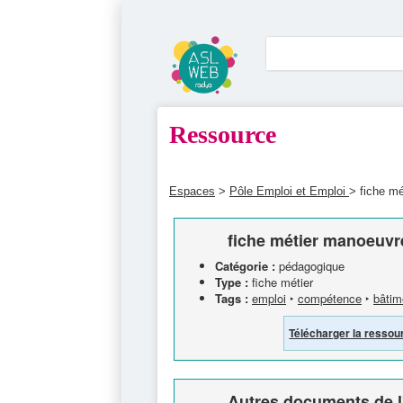
Ressource
Espaces
>
Pôle Emploi et Emploi
> fiche m
fiche métier manoeuvr
Catégorie :
pédagogique
Type :
fiche métier
Tags :
emploi
‣
compétence
‣
bâtim
Télécharger la ressou
Autres documents de l