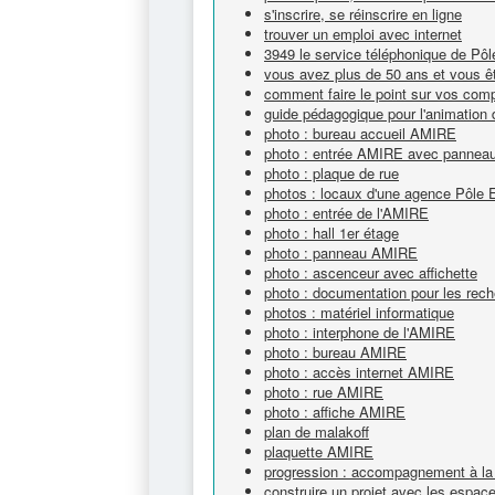
s'inscrire, se réinscrire en ligne
trouver un emploi avec internet
3949 le service téléphonique de Pô
vous avez plus de 50 ans et vous êt
comment faire le point sur vos com
guide pédagogique pour l'animation 
photo : bureau accueil AMIRE
photo : entrée AMIRE avec panneau e
photo : plaque de rue
photos : locaux d'une agence Pôle 
photo : entrée de l'AMIRE
photo : hall 1er étage
photo : panneau AMIRE
photo : ascenceur avec affichette
photo : documentation pour les rech
photos : matériel informatique
photo : interphone de l'AMIRE
photo : bureau AMIRE
photo : accès internet AMIRE
photo : rue AMIRE
photo : affiche AMIRE
plan de malakoff
plaquette AMIRE
progression : accompagnement à la 
construire un projet avec les espa