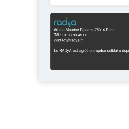
60 rue Maurice Ripoche 75014 Paris
Tél : 01 83 89 45 08
contact@radya.fr
Le RADyA est agréé entreprise solidaire depu