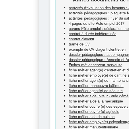
activités d'évaluation des besoins :
activités pédagogiques : plaquette 
activités pédagogiques : flyer du s
4 pages du site Pole emploi 2017
écrans Pôle-emploi : déclaration me
contrat à durée indéterminée
contrat d'avenir
trame de CV
exemple de CV d'agent d'entretien
dossier pédagogique : accompagnem
dossier pédagogique : Assedic et A
Fiches métier serveur- serveuse
fiche métier agent(e) d'entretien et
fiche métier employé(e) de cantine s
fiche métier agent(e) de maintenan
fiche métier manoeuvre bâtiment
fiche métier agent(e) de sécurité
fiche métier aide livreur - aide dém
fiche métier aide à la mécanique
fiche métier ouvrier(e) des espace v
fiche métier ouvrier(e) agricole
fiche métier aide de cuisine
fiche métier employé(e) polyvalent(e
fiche métier manutentionnaire