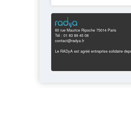
60 rue Maurice Ripoche 75014 Paris
Tél : 01 83 89 45 08
contact@radya.fr
Le RADyA est agréé entreprise solidaire depu