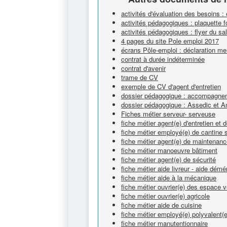
activités d'évaluation des besoins :
activités pédagogiques : plaquette 
activités pédagogiques : flyer du s
4 pages du site Pole emploi 2017
écrans Pôle-emploi : déclaration me
contrat à durée indéterminée
contrat d'avenir
trame de CV
exemple de CV d'agent d'entretien
dossier pédagogique : accompagnem
dossier pédagogique : Assedic et A
Fiches métier serveur- serveuse
fiche métier agent(e) d'entretien et
fiche métier employé(e) de cantine s
fiche métier agent(e) de maintenan
fiche métier manoeuvre bâtiment
fiche métier agent(e) de sécurité
fiche métier aide livreur - aide dém
fiche métier aide à la mécanique
fiche métier ouvrier(e) des espace v
fiche métier ouvrier(e) agricole
fiche métier aide de cuisine
fiche métier employé(e) polyvalent(e
fiche métier manutentionnaire