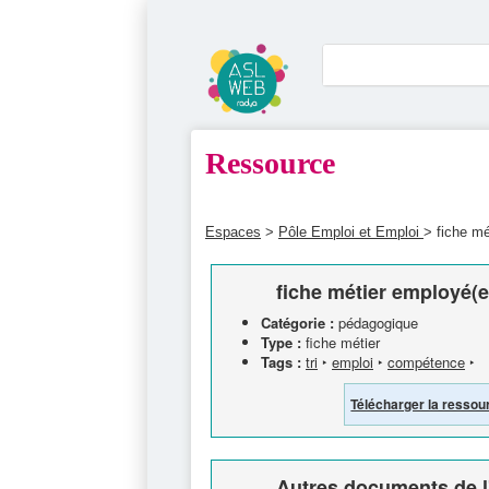
Ressource
Espaces
>
Pôle Emploi et Emploi
> fiche mé
fiche métier employé(e)
Catégorie :
pédagogique
Type :
fiche métier
Tags :
tri
‣
emploi
‣
compétence
‣
Télécharger la ressou
Autres documents de l