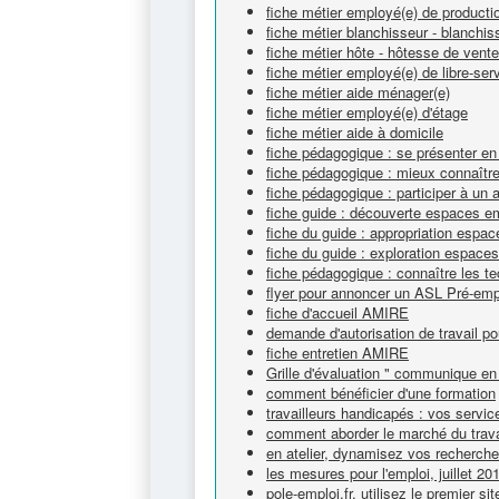
fiche métier employé(e) de productio
fiche métier blanchisseur - blanchi
fiche métier hôte - hôtesse de vente
fiche métier employé(e) de libre-ser
fiche métier aide ménager(e)
fiche métier employé(e) d'étage
fiche métier aide à domicile
fiche pédagogique : se présenter en
fiche pédagogique : mieux connaître 
fiche pédagogique : participer à un 
fiche guide : découverte espaces e
fiche du guide : appropriation espa
fiche du guide : exploration espace
fiche pédagogique : connaître les t
flyer pour annoncer un ASL Pré-emp
fiche d'accueil AMIRE
demande d'autorisation de travail po
fiche entretien AMIRE
Grille d'évaluation " communique en 
comment bénéficier d'une formation
travailleurs handicapés : vos servic
comment aborder le marché du trava
en atelier, dynamisez vos recherch
les mesures pour l'emploi, juillet 20
pole-emploi.fr, utilisez le premier si