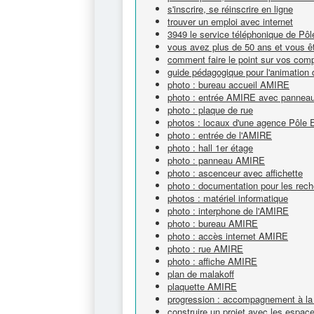
s'inscrire, se réinscrire en ligne
trouver un emploi avec internet
3949 le service téléphonique de Pô
vous avez plus de 50 ans et vous êt
comment faire le point sur vos com
guide pédagogique pour l'animation 
photo : bureau accueil AMIRE
photo : entrée AMIRE avec panneau e
photo : plaque de rue
photos : locaux d'une agence Pôle 
photo : entrée de l'AMIRE
photo : hall 1er étage
photo : panneau AMIRE
photo : ascenceur avec affichette
photo : documentation pour les rech
photos : matériel informatique
photo : interphone de l'AMIRE
photo : bureau AMIRE
photo : accès internet AMIRE
photo : rue AMIRE
photo : affiche AMIRE
plan de malakoff
plaquette AMIRE
progression : accompagnement à la 
construire un projet avec les espa