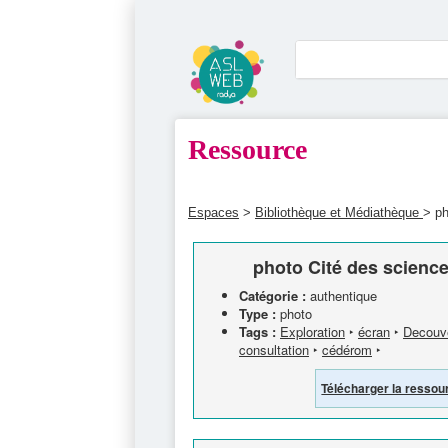
Ressource
Espaces
>
Bibliothèque et Médiathèque
> ph
photo Cité des scienc
Catégorie :
authentique
Type :
photo
Tags :
Exploration
‣
écran
‣
Decouv
consultation
‣
cédérom
‣
Télécharger la ressou