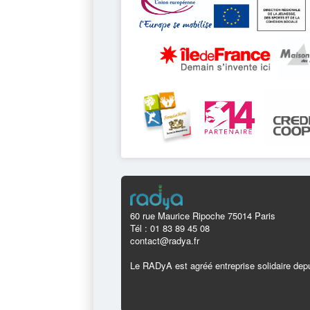
60 rue Maurice Ripoche 75014 Paris
Tél : 01 83 89 45 08
contact@radya.fr
Le RADyA est agréé entreprise solidaire depu