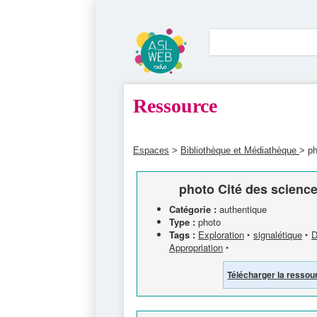
Ressource
Espaces
>
Bibliothèque et Médiathèque
> ph
photo Cité des science
Catégorie :
authentique
Type :
photo
Tags :
Exploration
‣
signalétique
‣
D
Appropriation
‣
Télécharger la ressou