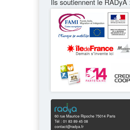
Ils soutiennent le RADyA 
60 rue Maurice Ripoche 75014 Paris
Tél : 01 83 89 45 08
contact@radya.fr