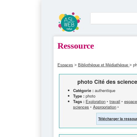
Ressource
Espaces
>
Bibliothèque et Médiathèque
> ph
photo Cité des science
Catégorie :
authentique
Type :
photo
Tags :
Exploration
‣
travail
‣
espace
sciences
‣
Appropriation
‣
Télécharger la ressou