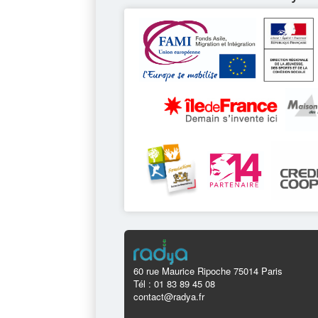
60 rue Maurice Ripoche 75014 Paris
Tél : 01 83 89 45 08
contact@radya.fr