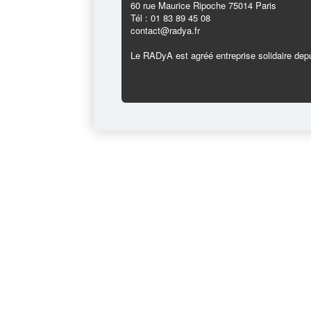
60 rue Maurice Ripoche 75014 Paris
Tél : 01 83 89 45 08
contact@radya.fr
Le RADyA est agréé entreprise solidaire depu