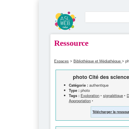
Ressource
Espaces
>
Bibliothèque et Médiathèque
> ph
photo Cité des science
Catégorie :
authentique
Type :
photo
Tags :
Exploration
‣
signalétique
‣
D
Appropriation
‣
Télécharger la ressou