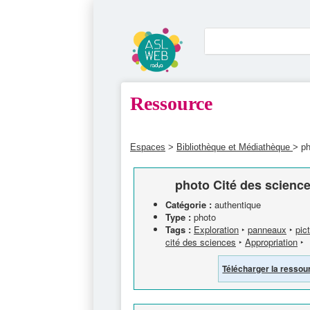
Ressource
Espaces
>
Bibliothèque et Médiathèque
> ph
photo Cité des science
Catégorie :
authentique
Type :
photo
Tags :
Exploration
‣
panneaux
‣
pic
cité des sciences
‣
Appropriation
‣
Télécharger la ressou