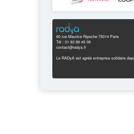
60 rue Maurice Ripoche 75014 Paris
Tél : 01 83 89 45 08
contact@radya.fr
Le RADyA est agréé entreprise solidaire depu