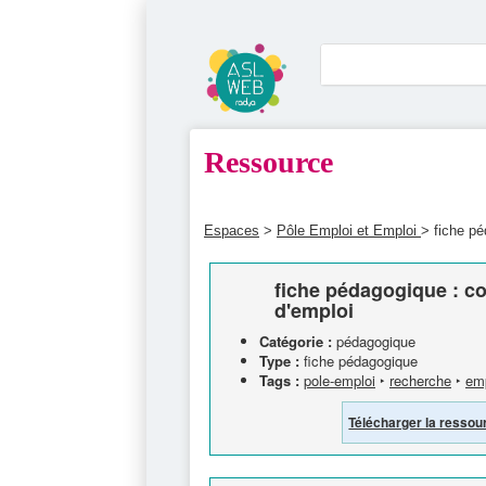
Ressource
Espaces
>
Pôle Emploi et Emploi
> fiche pé
fiche pédagogique : co
d'emploi
Catégorie :
pédagogique
Type :
fiche pédagogique
Tags :
pole-emploi
‣
recherche
‣
emp
Télécharger la ressou