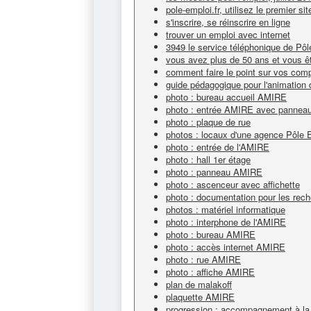
pole-emploi.fr, utilisez le premier si
s'inscrire, se réinscrire en ligne
trouver un emploi avec internet
3949 le service téléphonique de Pô
vous avez plus de 50 ans et vous êt
comment faire le point sur vos com
guide pédagogique pour l'animation 
photo : bureau accueil AMIRE
photo : entrée AMIRE avec panneau e
photo : plaque de rue
photos : locaux d'une agence Pôle 
photo : entrée de l'AMIRE
photo : hall 1er étage
photo : panneau AMIRE
photo : ascenceur avec affichette
photo : documentation pour les rech
photos : matériel informatique
photo : interphone de l'AMIRE
photo : bureau AMIRE
photo : accès internet AMIRE
photo : rue AMIRE
photo : affiche AMIRE
plan de malakoff
plaquette AMIRE
progression : accompagnement à la 