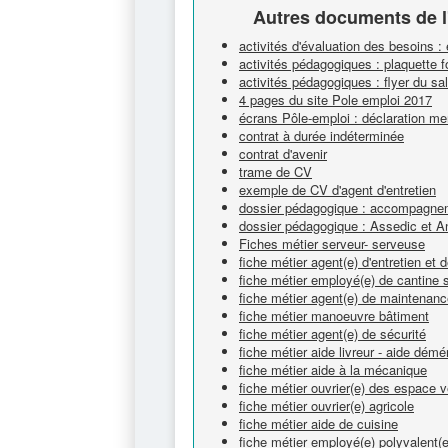
Autres documents de l
activités d'évaluation des besoins :
activités pédagogiques : plaquette 
activités pédagogiques : flyer du s
4 pages du site Pole emploi 2017
écrans Pôle-emploi : déclaration me
contrat à durée indéterminée
contrat d'avenir
trame de CV
exemple de CV d'agent d'entretien
dossier pédagogique : accompagnem
dossier pédagogique : Assedic et A
Fiches métier serveur- serveuse
fiche métier agent(e) d'entretien et
fiche métier employé(e) de cantine s
fiche métier agent(e) de maintenan
fiche métier manoeuvre bâtiment
fiche métier agent(e) de sécurité
fiche métier aide livreur - aide dém
fiche métier aide à la mécanique
fiche métier ouvrier(e) des espace v
fiche métier ouvrier(e) agricole
fiche métier aide de cuisine
fiche métier employé(e) polyvalent(e