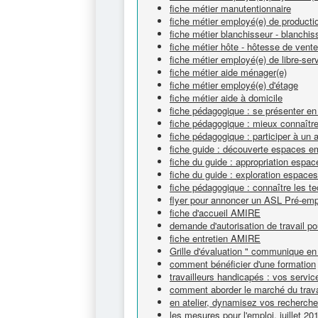
fiche métier manutentionnaire
fiche métier employé(e) de productio
fiche métier blanchisseur - blanchi
fiche métier hôte - hôtesse de vente
fiche métier employé(e) de libre-ser
fiche métier aide ménager(e)
fiche métier employé(e) d'étage
fiche métier aide à domicile
fiche pédagogique : se présenter en
fiche pédagogique : mieux connaître 
fiche pédagogique : participer à un 
fiche guide : découverte espaces e
fiche du guide : appropriation espa
fiche du guide : exploration espace
fiche pédagogique : connaître les t
flyer pour annoncer un ASL Pré-emp
fiche d'accueil AMIRE
demande d'autorisation de travail po
fiche entretien AMIRE
Grille d'évaluation " communique en 
comment bénéficier d'une formation
travailleurs handicapés : vos servic
comment aborder le marché du trava
en atelier, dynamisez vos recherch
les mesures pour l'emploi, juillet 20