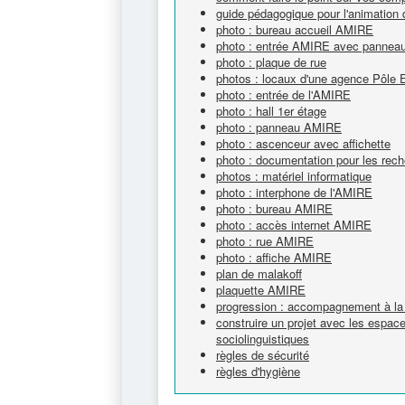
guide pédagogique pour l'animation 
photo : bureau accueil AMIRE
photo : entrée AMIRE avec panneau e
photo : plaque de rue
photos : locaux d'une agence Pôle 
photo : entrée de l'AMIRE
photo : hall 1er étage
photo : panneau AMIRE
photo : ascenceur avec affichette
photo : documentation pour les rech
photos : matériel informatique
photo : interphone de l'AMIRE
photo : bureau AMIRE
photo : accès internet AMIRE
photo : rue AMIRE
photo : affiche AMIRE
plan de malakoff
plaquette AMIRE
progression : accompagnement à la 
construire un projet avec les espa
sociolinguistiques
règles de sécurité
règles d'hygiène