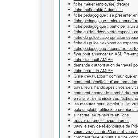
fiche métier employé(e) d'étage
fiche métier aide à domicile
fiche pédagogique : se présenter en
fiche pédagogique : mieux connaître 
fiche pédagogique : participer à un 
fiche guide : découverte espaces e
fiche du guide : appropriation espa
fiche du guide : exploration espace
fiche pédagogique : connaître les t
flyer pour annoncer un ASL Pré-emp
fiche d'accueil AMIRE
demande d'autorisation de travail po
fiche entretien AMIRE
Grille d'évaluation " communique en 
comment bénéficier d'une formation
travailleurs handicapés : vos servic
comment aborder le marché du trava
en atelier, dynamisez vos recherch
les mesures pour l'emploi, juillet 20
pole-emploi.fr, utilisez le premier si
s'inscrire, se réinscrire en ligne
trouver un emploi avec internet
3949 le service téléphonique de Pô
vous avez plus de 50 ans et vous êt
comment faire le point sur vos com