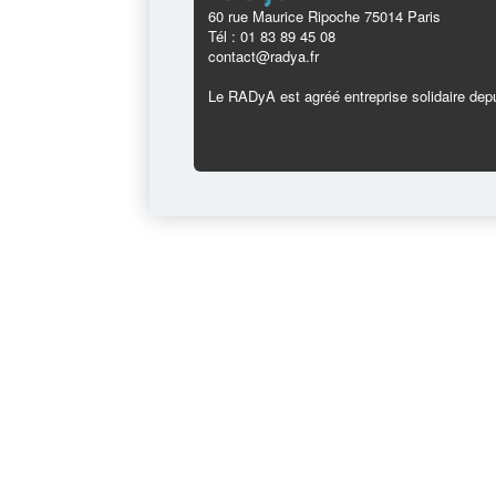
60 rue Maurice Ripoche 75014 Paris
Tél : 01 83 89 45 08
contact@radya.fr
Le RADyA est agréé entreprise solidaire depu