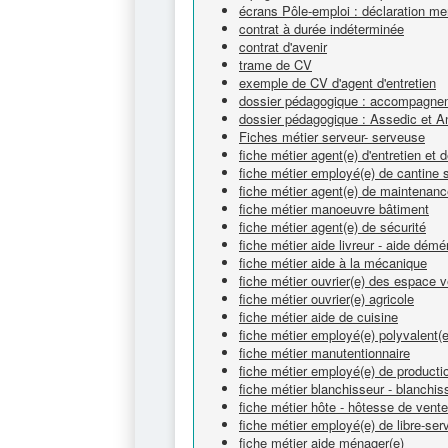
écrans Pôle-emploi : déclaration me
contrat à durée indéterminée
contrat d'avenir
trame de CV
exemple de CV d'agent d'entretien
dossier pédagogique : accompagnem
dossier pédagogique : Assedic et A
Fiches métier serveur- serveuse
fiche métier agent(e) d'entretien et
fiche métier employé(e) de cantine s
fiche métier agent(e) de maintenan
fiche métier manoeuvre bâtiment
fiche métier agent(e) de sécurité
fiche métier aide livreur - aide dém
fiche métier aide à la mécanique
fiche métier ouvrier(e) des espace v
fiche métier ouvrier(e) agricole
fiche métier aide de cuisine
fiche métier employé(e) polyvalent(e
fiche métier manutentionnaire
fiche métier employé(e) de productio
fiche métier blanchisseur - blanchi
fiche métier hôte - hôtesse de vente
fiche métier employé(e) de libre-ser
fiche métier aide ménager(e)