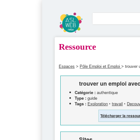
Ressource
Espaces
>
Pôle Emploi et Emploi
> trouver 
trouver un emploi avec
Catégorie :
authentique
Type :
guide
Tags :
Exploration
‣
travail
‣
Decouv
Télécharger la ressou
Sites