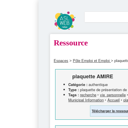
Ressource
Espaces
>
Pôle Emploi et Emploi
> plaquet
plaquette AMIRE
Catégorie :
authentique
Type :
plaquette de présentation de 
Tags :
recherche
‣
vie_personnelle
Municipal Information
‣
Accueil
‣
pl
Télécharger la ressou