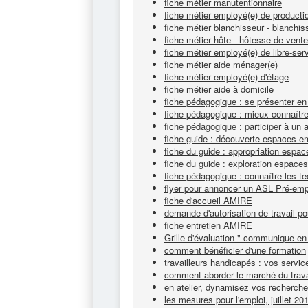
fiche métier manutentionnaire
fiche métier employé(e) de productio
fiche métier blanchisseur - blanchi
fiche métier hôte - hôtesse de vente
fiche métier employé(e) de libre-ser
fiche métier aide ménager(e)
fiche métier employé(e) d'étage
fiche métier aide à domicile
fiche pédagogique : se présenter en
fiche pédagogique : mieux connaître 
fiche pédagogique : participer à un 
fiche guide : découverte espaces e
fiche du guide : appropriation espa
fiche du guide : exploration espace
fiche pédagogique : connaître les t
flyer pour annoncer un ASL Pré-emp
fiche d'accueil AMIRE
demande d'autorisation de travail po
fiche entretien AMIRE
Grille d'évaluation " communique en 
comment bénéficier d'une formation
travailleurs handicapés : vos servic
comment aborder le marché du trava
en atelier, dynamisez vos recherch
les mesures pour l'emploi, juillet 20