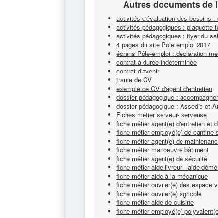
Autres documents de l
activités d'évaluation des besoins :
activités pédagogiques : plaquette 
activités pédagogiques : flyer du s
4 pages du site Pole emploi 2017
écrans Pôle-emploi : déclaration me
contrat à durée indéterminée
contrat d'avenir
trame de CV
exemple de CV d'agent d'entretien
dossier pédagogique : accompagnem
dossier pédagogique : Assedic et A
Fiches métier serveur- serveuse
fiche métier agent(e) d'entretien et
fiche métier employé(e) de cantine s
fiche métier agent(e) de maintenan
fiche métier manoeuvre bâtiment
fiche métier agent(e) de sécurité
fiche métier aide livreur - aide dém
fiche métier aide à la mécanique
fiche métier ouvrier(e) des espace v
fiche métier ouvrier(e) agricole
fiche métier aide de cuisine
fiche métier employé(e) polyvalent(e