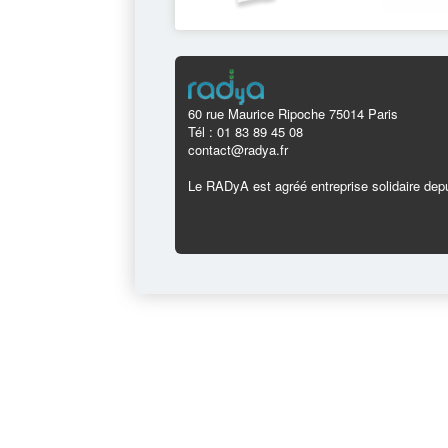
60 rue Maurice Ripoche 75014 Paris
Tél : 01 83 89 45 08
contact@radya.fr
Le RADyA est agréé entreprise solidaire depu