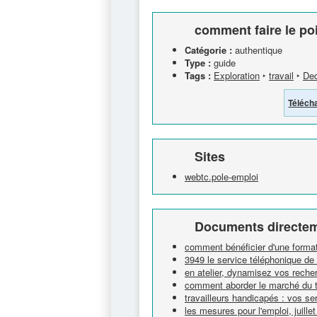
comment faire le po
Catégorie :
authentique
Type :
guide
Tags :
Exploration
‣
travail
‣
Dec
Téléch
Sites
webtc.pole-emploi
Documents directem
comment bénéficier d'une forma
3949 le service téléphonique de
en atelier, dynamisez vos reche
comment aborder le marché du t
travailleurs handicapés : vos se
les mesures pour l'emploi, juille