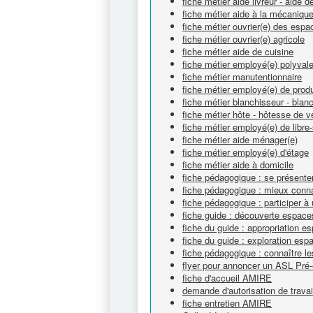
fiche métier aide livreur - aide
fiche métier aide à la mécaniqu
fiche métier ouvrier(e) des espa
fiche métier ouvrier(e) agricole
fiche métier aide de cuisine
fiche métier employé(e) polyvale
fiche métier manutentionnaire
fiche métier employé(e) de produ
fiche métier blanchisseur - bla
fiche métier hôte - hôtesse de v
fiche métier employé(e) de libre
fiche métier aide ménager(e)
fiche métier employé(e) d'étage
fiche métier aide à domicile
fiche pédagogique : se présente
fiche pédagogique : mieux connaî
fiche pédagogique : participer à
fiche guide : découverte espace
fiche du guide : appropriation e
fiche du guide : exploration esp
fiche pédagogique : connaître l
flyer pour annoncer un ASL Pré
fiche d'accueil AMIRE
demande d'autorisation de travai
fiche entretien AMIRE