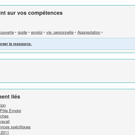
int sur vos compétences
ouverte
‣
guide
‣
emploi
‣
vie_personnelle
‣
Appropriation
‣
arger la ressource.
ent liés
tion
 Pôle Emploi
rches
ravail
rvices spécifiques
t 2011