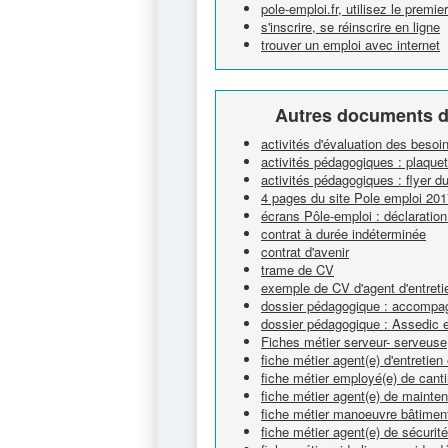
pole-emploi.fr, utilisez le premie
s'inscrire, se réinscrire en ligne
trouver un emploi avec internet
Autres documents d
activités d'évaluation des besoi
activités pédagogiques : plaque
activités pédagogiques : flyer d
4 pages du site Pole emploi 201
écrans Pôle-emploi : déclaratio
contrat à durée indéterminée
contrat d'avenir
trame de CV
exemple de CV d'agent d'entreti
dossier pédagogique : accompag
dossier pédagogique : Assedic 
Fiches métier serveur- serveuse
fiche métier agent(e) d'entretie
fiche métier employé(e) de canti
fiche métier agent(e) de mainte
fiche métier manoeuvre bâtimen
fiche métier agent(e) de sécurité