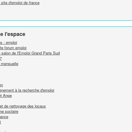
r site d'emploi de france
e l'espace
ns : emploi
tte forum emploi
u salon de l'Emploi Grand Paris Sud
7
n mensuelle
en
nement à la recherche d'emploi
et Anpe
n et de nettoyage des locaux
ne soclaire
nance
t