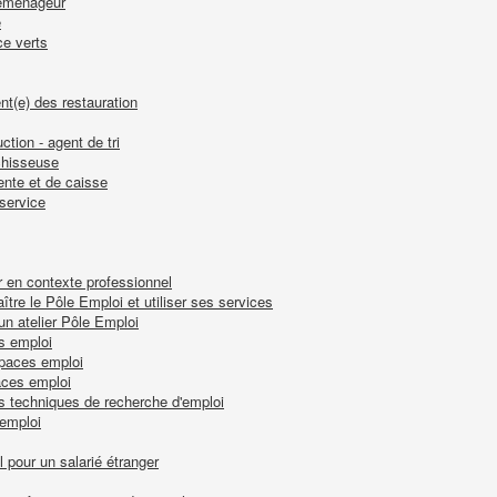
 déménageur
e
ce verts
nt(e) des restauration
ction - agent de tri
nchisseuse
ente et de caisse
-service
r en contexte professionnel
tre le Pôle Emploi et utiliser ses services
 un atelier Pôle Emploi
s emploi
spaces emploi
aces emploi
es techniques de recherche d'emploi
-emploi
l pour un salarié étranger