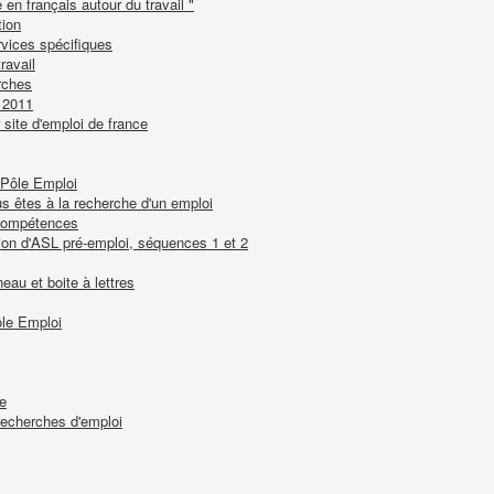
 en français autour du travail "
tion
rvices spécifiques
ravail
rches
t 2011
r site d'emploi de france
 Pôle Emploi
s êtes à la recherche d'un emploi
 compétences
ion d'ASL pré-emploi, séquences 1 et 2
au et boite à lettres
ôle Emploi
te
recherches d'emploi