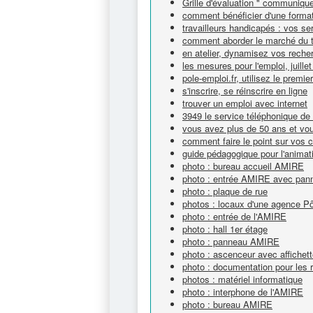
Grille d'évaluation " communique
comment bénéficier d'une forma
travailleurs handicapés : vos se
comment aborder le marché du t
en atelier, dynamisez vos reche
les mesures pour l'emploi, juille
pole-emploi.fr, utilisez le premie
s'inscrire, se réinscrire en ligne
trouver un emploi avec internet
3949 le service téléphonique de
vous avez plus de 50 ans et vou
comment faire le point sur vos
guide pédagogique pour l'animat
photo : bureau accueil AMIRE
photo : entrée AMIRE avec panne
photo : plaque de rue
photos : locaux d'une agence P
photo : entrée de l'AMIRE
photo : hall 1er étage
photo : panneau AMIRE
photo : ascenceur avec affichet
photo : documentation pour les 
photos : matériel informatique
photo : interphone de l'AMIRE
photo : bureau AMIRE