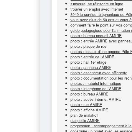
s'inscrire, se réinscrire en ligne
trouver un emploi avec internet
3949 le service téléphonique de Pô
vous avez plus de 50 ans et vous êt
comment faire le point sur vos com
guide pédagogique pour l'animation 
photo : bureau accueil AMIRE
photo : entrée AMIRE avec panneau e
photo : plaque de rue
photos : locaux d'une agence Pôle 
photo : entrée de l'AMIRE
photo : hall 1er étage
photo : panneau AMIRE
photo : ascenceur avec affichette
photo : documentation pour les rech
photos : matériel informatique
photo : interphone de l'AMIRE
photo : bureau AMIRE
photo : accès internet AMIRE
photo : rue AMIRE
photo : affiche AMIRE
plan de malakoff
plaquette AMIRE
progression : accompagnement à la 
construire un projet avec les espa