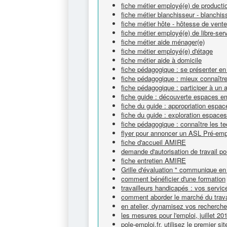
fiche métier employé(e) de productio
fiche métier blanchisseur - blanchi
fiche métier hôte - hôtesse de vente
fiche métier employé(e) de libre-ser
fiche métier aide ménager(e)
fiche métier employé(e) d'étage
fiche métier aide à domicile
fiche pédagogique : se présenter en
fiche pédagogique : mieux connaître 
fiche pédagogique : participer à un 
fiche guide : découverte espaces e
fiche du guide : appropriation espa
fiche du guide : exploration espace
fiche pédagogique : connaître les t
flyer pour annoncer un ASL Pré-emp
fiche d'accueil AMIRE
demande d'autorisation de travail po
fiche entretien AMIRE
Grille d'évaluation " communique en 
comment bénéficier d'une formation
travailleurs handicapés : vos servic
comment aborder le marché du trava
en atelier, dynamisez vos recherch
les mesures pour l'emploi, juillet 20
pole-emploi.fr, utilisez le premier si