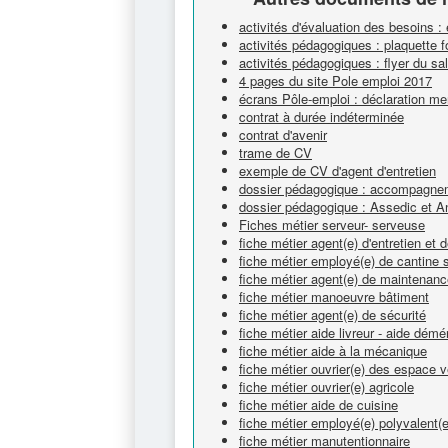
activités d'évaluation des besoins :
activités pédagogiques : plaquette 
activités pédagogiques : flyer du s
4 pages du site Pole emploi 2017
écrans Pôle-emploi : déclaration me
contrat à durée indéterminée
contrat d'avenir
trame de CV
exemple de CV d'agent d'entretien
dossier pédagogique : accompagnem
dossier pédagogique : Assedic et A
Fiches métier serveur- serveuse
fiche métier agent(e) d'entretien et
fiche métier employé(e) de cantine s
fiche métier agent(e) de maintenan
fiche métier manoeuvre bâtiment
fiche métier agent(e) de sécurité
fiche métier aide livreur - aide dém
fiche métier aide à la mécanique
fiche métier ouvrier(e) des espace v
fiche métier ouvrier(e) agricole
fiche métier aide de cuisine
fiche métier employé(e) polyvalent(e
fiche métier manutentionnaire