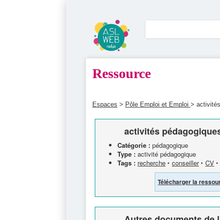
Ressource
Espaces
>
Pôle Emploi et Emploi
> activité
activités pédagogiques
Catégorie :
pédagogique
Type :
activité pédagogique
Tags :
recherche
‣
conseiller
‣
CV
Télécharger la ressou
Autres documents de l