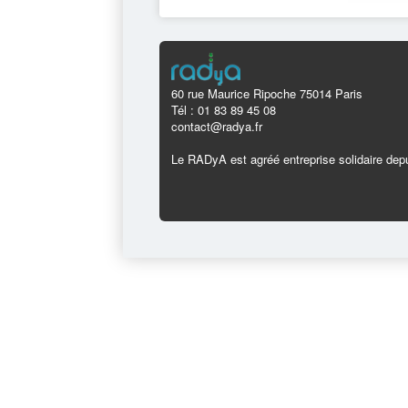
60 rue Maurice Ripoche 75014 Paris
Tél : 01 83 89 45 08
contact@radya.fr
Le RADyA est agréé entreprise solidaire depu