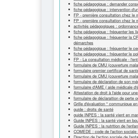
fiche pédagogique : demander cons
fiche pédagogique : intervention d'un
FP - première consultation chez le m
FP - première consultation chez le 
activités pédagogiques : ordonnanc
fiche pédagogique : fréquenter les l
fiche pédagogique : fréquenter la C
démarches
fiche pédagogique : fréquenter le c
fiche pédagogique : fréquenter le po
FP - La consultation médicale - l'ent
formulaire de CMU (couverture malad
formulaire premier certificat de sant
formulaire de CMU (couverture malad
formulaire de déclaration de son méd
formulaire d'AME ( aide médicale d'é
Attestation de droit à l'aide pour u
formulaire de déclaraition de perte ou
Grille d'évaluation " communique en
guide : droits de santé
guide INPES : la santé vient en ma
Guide INPES : la santé vient en bo
Guide INPES : la nutrition de l'enfa
COMEDE : code de l'action sociale 
Direction de l'action sociale de l'e