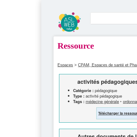
Ressource
Espaces
>
CPAM, Espaces de santé et Ph
activités pédagogique
Catégorie :
pédagogique
Type :
activité pédagogique
Tags :
médecine générale
‣
ordonn
Télécharger la ressou
Autres documents de l