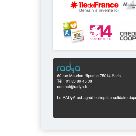
60 rue Maurice Ripoche 75014 Paris
Tél : 01 83 89 45 08
contact@radya.fr
Le RADyA est agréé entreprise solidaire depu