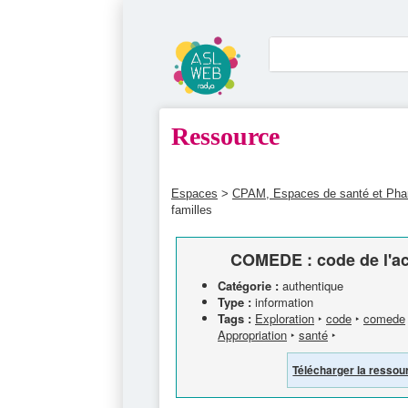
Ressource
Espaces
>
CPAM, Espaces de santé et Ph
familles
COMEDE : code de l'act
Catégorie :
authentique
Type :
information
Tags :
Exploration
‣
code
‣
comede
Appropriation
‣
santé
‣
Télécharger la ressou