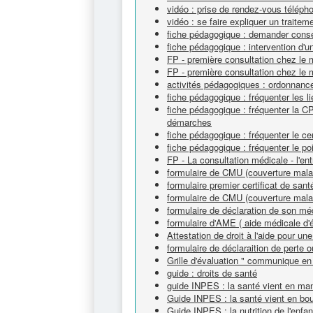
vidéo : prise de rendez-vous téléph
vidéo : se faire expliquer un traitem
fiche pédagogique : demander cons
fiche pédagogique : intervention d'un
FP - première consultation chez le m
FP - première consultation chez le 
activités pédagogiques : ordonnanc
fiche pédagogique : fréquenter les l
fiche pédagogique : fréquenter la C
démarches
fiche pédagogique : fréquenter le c
fiche pédagogique : fréquenter le po
FP - La consultation médicale - l'ent
formulaire de CMU (couverture malad
formulaire premier certificat de sant
formulaire de CMU (couverture malad
formulaire de déclaration de son méd
formulaire d'AME ( aide médicale d'é
Attestation de droit à l'aide pour u
formulaire de déclaraition de perte ou
Grille d'évaluation " communique en
guide : droits de santé
guide INPES : la santé vient en ma
Guide INPES : la santé vient en bo
Guide INPES : la nutrition de l'enfa