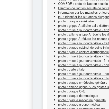
COMEDE : code de l'action sociale 
Direction de l'action sociale de l'e
information sur les maladies et leur
jeu : identifier les situations d'urgen
photo : plaque vétérinaire
photo : grippe A affiche salle d'atten
photo : mise à jour carte vitale - att
photo : affiche grippe A réduire les
photo : grippe A réduire les risques
photo : mise à jour carte vitale - tr
photo : plaque cabinet de soins infi
photo : plaque cabinet d'orthophonie
photo : mise à jour carte vitale - info
photo : mise à jour carte vitale - fin
photo : mise à jour carte vitale - c
photo : carte vitale
photo : mise à jour carte vitale - ins
photo : mise à jour carte vitale - info
photo : plaque cmédecine générale
photo : affiche grippe A les gestes 
photo : plaque ORL
photo : plaque dermatologue
photo : plaque médecine générale
photo : plaque groupe médical
photo : plaque chirurgien dentiste