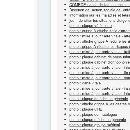
COMEDE : code de l'action sociale 
Direction de l'action sociale de l'e
information sur les maladies et leur
jeu : identifier les situations d'urgen
photo : plaque vétérinaire
photo : grippe A affiche salle d'atten
photo : mise à jour carte vitale - att
photo : affiche grippe A réduire les
photo : grippe A réduire les risques
photo : mise à jour carte vitale - tr
photo : plaque cabinet de soins infi
photo : plaque cabinet d'orthophonie
photo : mise à jour carte vitale - info
photo : mise à jour carte vitale - fin
photo : mise à jour carte vitale - c
photo : carte vitale
photo : mise à jour carte vitale - ins
photo : mise à jour carte vitale - info
photo : plaque cmédecine générale
photo : affiche grippe A les gestes 
photo : plaque ORL
photo : plaque dermatologue
photo : plaque médecine générale
photo : plaque groupe médical
photo : plaque chirurgien dentiste