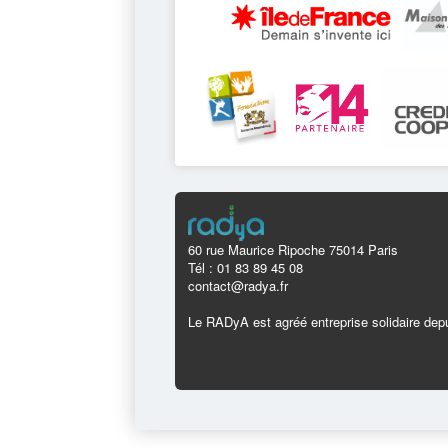
60 rue Maurice Ripoche 75014 Paris
Tél : 01 83 89 45 08
contact@radya.fr
Le RADyA est agréé entreprise solidaire depu