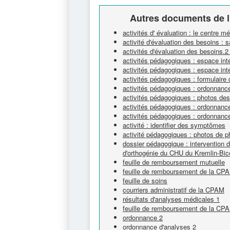
Autres documents de l
activités d' évaluation : le centre mé
activité d'évaluation des besoins : 
activités d'évaluation des besoins.
activités pédagogiques : espace int
activités pédagogiques : espace inté
activités pédagogiques : formulaire
activités pédagogiques : ordonnanc
activités pédagogiques : photos des
activités pédagogiques : ordonnanc
activités pédagogiques : ordonnanc
activité : identifier des symptômes
activité pédagogiques : photos de 
dossier pédagogique : intervention d'
d'orthogénie du CHU du Kremlin-Bic
feuille de remboursement mutuelle
feuille de remboursement de la CP
feuille de soins
courriers administratif de la CPAM
résultats d'analyses médicales 1
feuille de remboursement de la CP
ordonnance 2
ordonnance d'analyses 2