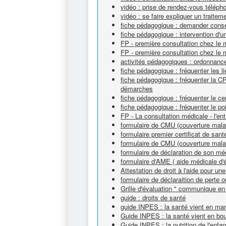
vidéo : prise de rendez-vous téléph
vidéo : se faire expliquer un traitem
fiche pédagogique : demander cons
fiche pédagogique : intervention d'un
FP - première consultation chez le m
FP - première consultation chez le 
activités pédagogiques : ordonnanc
fiche pédagogique : fréquenter les l
fiche pédagogique : fréquenter la C
démarches
fiche pédagogique : fréquenter le c
fiche pédagogique : fréquenter le po
FP - La consultation médicale - l'ent
formulaire de CMU (couverture malad
formulaire premier certificat de sant
formulaire de CMU (couverture malad
formulaire de déclaration de son méd
formulaire d'AME ( aide médicale d'é
Attestation de droit à l'aide pour u
formulaire de déclaraition de perte ou
Grille d'évaluation " communique en
guide : droits de santé
guide INPES : la santé vient en ma
Guide INPES : la santé vient en bo
Guide INPES : la nutrition de l'enfa