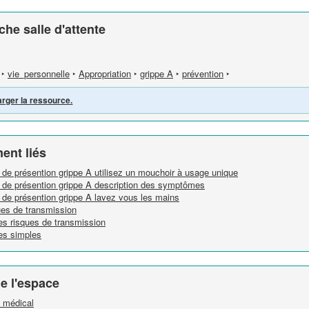
che salle d'attente
‣
vie_personnelle
‣
Appropriation
‣
grippe A
‣
prévention
‣
arger la ressource.
ent liés
de présention grippe A utilisez un mouchoir à usage unique
 de présention grippe A description des symptômes
 de présention grippe A lavez vous les mains
ques de transmission
les risques de transmission
tes simples
e l'espace
e médical