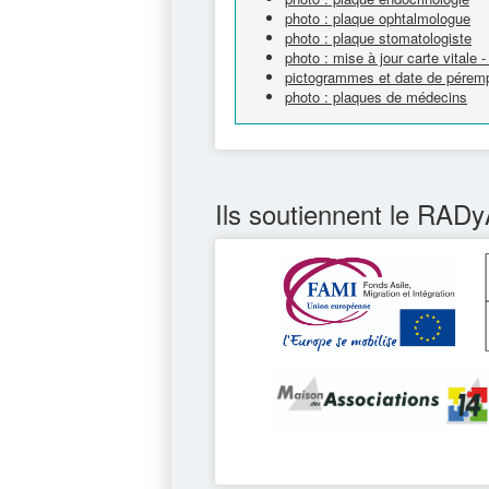
photo : plaque ophtalmologue
photo : plaque stomatologiste
photo : mise à jour carte vitale -
pictogrammes et date de péremp
photo : plaques de médecins
Ils soutiennent le RADy