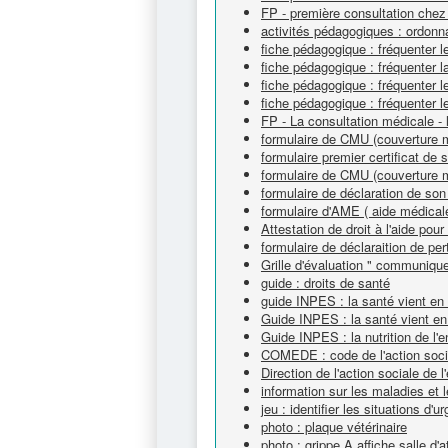
FP - première consultation chez 
activités pédagogiques : ordon
fiche pédagogique : fréquenter l
fiche pédagogique : fréquenter 
fiche pédagogique : fréquenter 
fiche pédagogique : fréquenter l
FP - La consultation médicale - l
formulaire de CMU (couverture m
formulaire premier certificat de 
formulaire de CMU (couverture m
formulaire de déclaration de son
formulaire d'AME ( aide médicale
Attestation de droit à l'aide po
formulaire de déclaraition de pert
Grille d'évaluation " communique
guide : droits de santé
guide INPES : la santé vient e
Guide INPES : la santé vient e
Guide INPES : la nutrition de l'
COMEDE : code de l'action socia
Direction de l'action sociale de
information sur les maladies et 
jeu : identifier les situations d'
photo : plaque vétérinaire
photo : grippe A affiche salle d'a