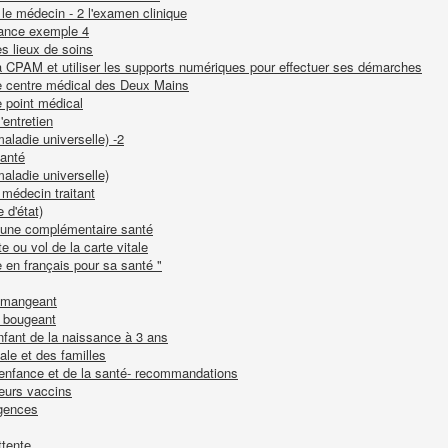
le médecin - 2 l'examen clinique
nance exemple 4
es lieux de soins
la CPAM et utiliser les supports numériques pour effectuer ses démarches
le centre médical des Deux Mains
e point médical
'entretien
aladie universelle) -2
santé
aladie universelle)
 médecin traitant
 d'état)
ur une complémentaire santé
e ou vol de la carte vitale
 en français pour sa santé "
n mangeant
n bougeant
enfant de la naissance à 3 ans
le et des familles
 l'enfance et de la santé- recommandations
leurs vaccins
urgences
ttente