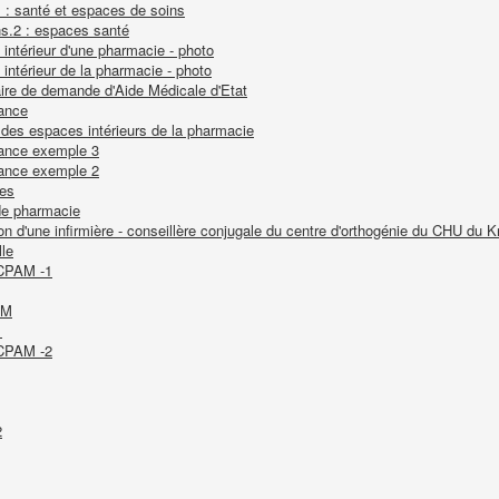
s : santé et espaces de soins
ns.2 : espaces santé
intérieur d'une pharmacie - photo
intérieur de la pharmacie - photo
aire de demande d'Aide Médicale d'Etat
nance
 des espaces intérieurs de la pharmacie
nance exemple 3
nance exemple 2
mes
de pharmacie
on d'une infirmière - conseillère conjugale du centre d'orthogénie du CHU du K
le
 CPAM -1
AM
1
 CPAM -2
2