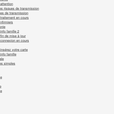
 attention
les risques de transmission
ques de transmission
- traitement en cours
nfirmiers
onie
 info famille 2
 fin de mise à jour
 - connexion en cours
 insérez votre carte
info famille
ale
tes simples
le
e
le