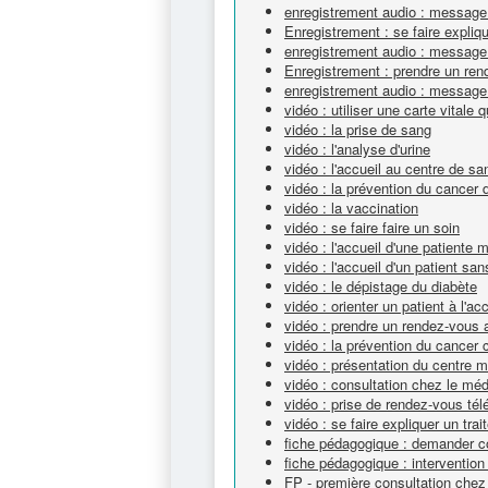
enregistrement audio : message 
Enregistrement : se faire expli
enregistrement audio : message
Enregistrement : prendre un ren
enregistrement audio : message
vidéo : utiliser une carte vitale 
vidéo : la prise de sang
vidéo : l'analyse d'urine
vidéo : l'accueil au centre de s
vidéo : la prévention du cancer 
vidéo : la vaccination
vidéo : se faire faire un soin
vidéo : l'accueil d'une patiente 
vidéo : l'accueil d'un patient sa
vidéo : le dépistage du diabète
vidéo : orienter un patient à l'a
vidéo : prendre un rendez-vous 
vidéo : la prévention du cancer c
vidéo : présentation du centre m
vidéo : consultation chez le mé
vidéo : prise de rendez-vous té
vidéo : se faire expliquer un tra
fiche pédagogique : demander c
fiche pédagogique : intervention 
FP - première consultation chez 