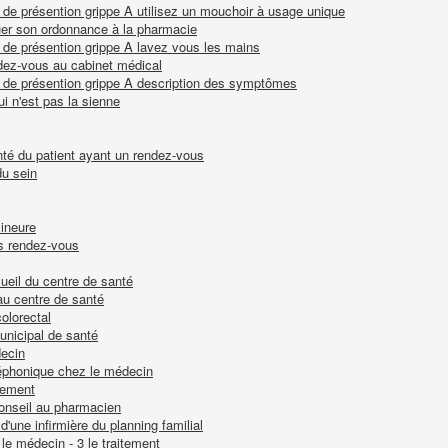
de présention grippe A utilisez un mouchoir à usage unique
quer son ordonnance à la pharmacie
 de présention grippe A lavez vous les mains
dez-vous au cabinet médical
 de présention grippe A description des symptômes
qui n'est pas la sienne
anté du patient ayant un rendez-vous
du sein
mineure
ns rendez-vous
ccueil du centre de santé
au centre de santé
olorectal
unicipal de santé
decin
léphonique chez le médecin
itement
onseil au pharmacien
d'une infirmière du planning familial
le médecin - 3 le traitement