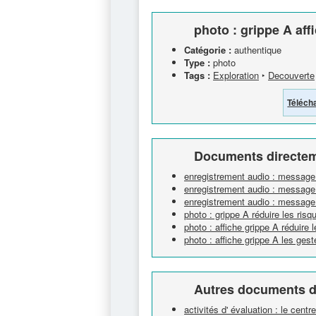
photo : grippe A affi
Catégorie :
authentique
Type :
photo
Tags :
Exploration
‣
Decouverte
Téléch
Documents directem
enregistrement audio : message 
enregistrement audio : message
enregistrement audio : message
photo : grippe A réduire les ris
photo : affiche grippe A réduire 
photo : affiche grippe A les ges
Autres documents d
activités d' évaluation : le centr