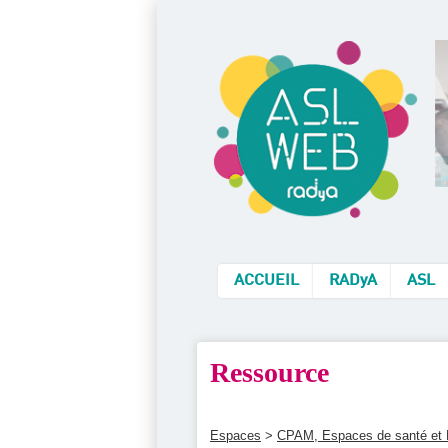
ACCUEIL
RADyA
ASL
Ressource
Espaces
>
CPAM, Espaces de santé et