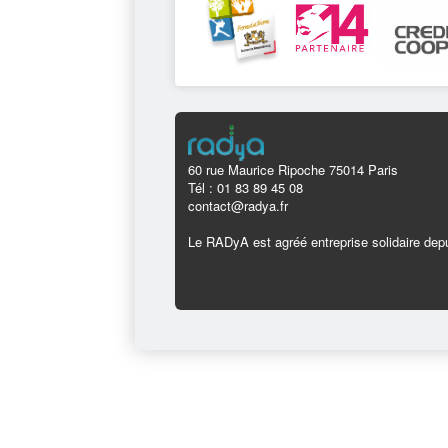
60 rue Maurice Ripoche 75014 Paris
Tél : 01 83 89 45 08
contact@radya.fr
Le RADyA est agréé entreprise solidaire depu