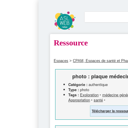
Ressource
Espaces
>
CPAM, Espaces de santé et Ph
photo : plaque médeci
Catégorie :
authentique
Type :
photo
Tags :
Exploration
‣
médecine génér
Appropriation
‣
santé
‣
Télécharger la ressou