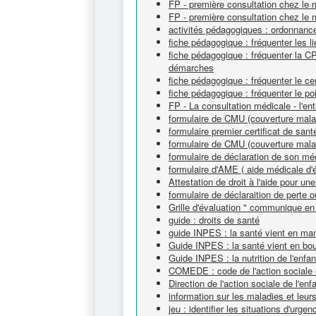
FP - première consultation chez le m
FP - première consultation chez le 
activités pédagogiques : ordonnanc
fiche pédagogique : fréquenter les l
fiche pédagogique : fréquenter la C
démarches
fiche pédagogique : fréquenter le c
fiche pédagogique : fréquenter le po
FP - La consultation médicale - l'ent
formulaire de CMU (couverture malad
formulaire premier certificat de sant
formulaire de CMU (couverture malad
formulaire de déclaration de son méd
formulaire d'AME ( aide médicale d'é
Attestation de droit à l'aide pour u
formulaire de déclaraition de perte ou
Grille d'évaluation " communique en
guide : droits de santé
guide INPES : la santé vient en ma
Guide INPES : la santé vient en bo
Guide INPES : la nutrition de l'enfa
COMEDE : code de l'action sociale 
Direction de l'action sociale de l'e
information sur les maladies et leur
jeu : identifier les situations d'urgen