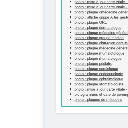
photo : mise à jour carte vitale -
photo : mise à jour carte vitale - 
photo : plaque cmédecine génér
photo : affiche grippe A les ges
photo : plaque ORL
photo : plaque dermatologue
photo : plaque médecine généra
photo : plaque groupe médical
photo : plaque chirurgien dentist
photo : plaque médecine généra
photo : plaque rhumalotologue
photo : plaque rhumatologue
photo : plaque pédiatre
photo : plaque cardiologue
photo : plaque endocrinologie
photo : plaque ophtalmologue
photo : plaque stomatologiste
photo : mise à jour carte vitale -
pictogrammes et date de péremp
photo : plaques de médecins