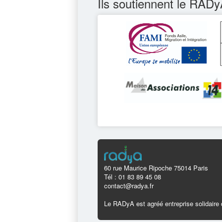
Ils soutiennent le RADy
60 rue Maurice Ripoche 75014 Paris
Tél : 01 83 89 45 08
contact@radya.fr
Le RADyA est agréé entreprise solidaire d