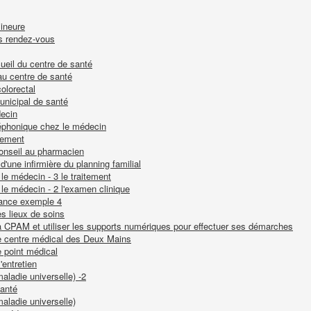
mineure
ns rendez-vous
ccueil du centre de santé
au centre de santé
olorectal
unicipal de santé
decin
léphonique chez le médecin
itement
onseil au pharmacien
d'une infirmière du planning familial
le médecin - 3 le traitement
le médecin - 2 l'examen clinique
nance exemple 4
es lieux de soins
la CPAM et utiliser les supports numériques pour effectuer ses démarches
le centre médical des Deux Mains
e point médical
'entretien
aladie universelle) -2
santé
aladie universelle)