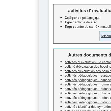
activités d' évaluati
Catégorie :
pédagogique
Type :
activité de suivi
Tags :
centre de santé
‣
mutuell
Téléch
Autres documents d
activités d' évaluation : le centr
activité d'évaluation des besoin
activités d'évaluation des besoi
activités pédagogiques : espace 
activités pédagogiques : espace 
activités pédagogiques : formul
activités pédagogiques : ordon
activités pédagogiques : photos
activités pédagogiques : ordon
activités pédagogiques : ordon
activité : identifier des symptô
activité pédagogiques : photos 