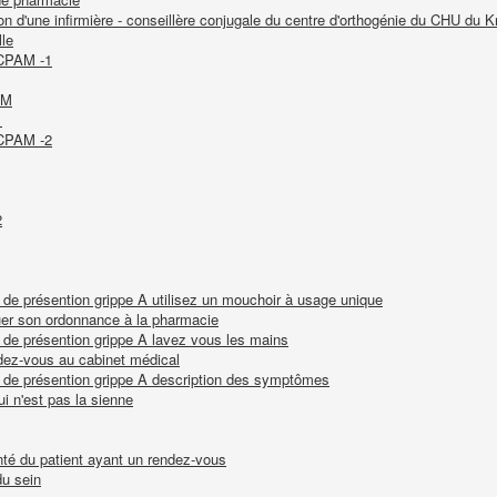
on d'une infirmière - conseillère conjugale du centre d'orthogénie du CHU du K
le
 CPAM -1
AM
1
 CPAM -2
2
de présention grippe A utilisez un mouchoir à usage unique
quer son ordonnance à la pharmacie
 de présention grippe A lavez vous les mains
dez-vous au cabinet médical
 de présention grippe A description des symptômes
qui n'est pas la sienne
anté du patient ayant un rendez-vous
du sein