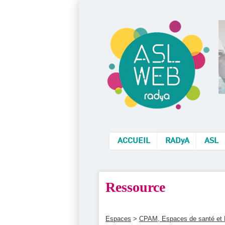
ACCUEIL
RADyA
ASL
Ressource
Espaces
>
CPAM, Espaces de santé et