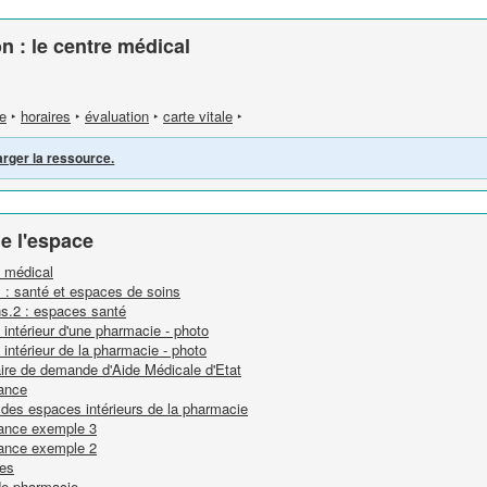
on : le centre médical
e
‣
horaires
‣
évaluation
‣
carte vitale
‣
arger la ressource.
e l'espace
e médical
s : santé et espaces de soins
ns.2 : espaces santé
intérieur d'une pharmacie - photo
intérieur de la pharmacie - photo
aire de demande d'Aide Médicale d'Etat
nance
 des espaces intérieurs de la pharmacie
nance exemple 3
nance exemple 2
mes
de pharmacie