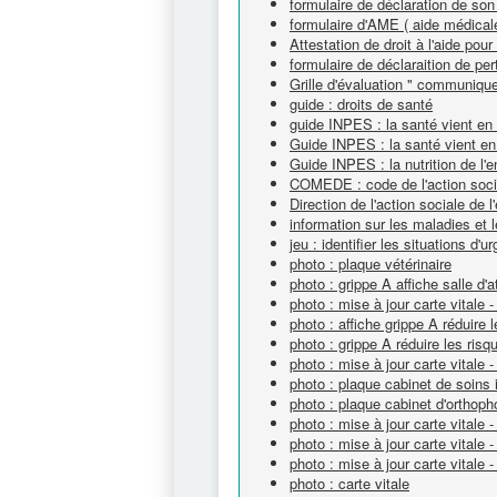
formulaire de déclaration de son
formulaire d'AME ( aide médicale
Attestation de droit à l'aide po
formulaire de déclaraition de pert
Grille d'évaluation " communique
guide : droits de santé
guide INPES : la santé vient e
Guide INPES : la santé vient e
Guide INPES : la nutrition de l'
COMEDE : code de l'action socia
Direction de l'action sociale de
information sur les maladies et 
jeu : identifier les situations d'
photo : plaque vétérinaire
photo : grippe A affiche salle d'a
photo : mise à jour carte vitale -
photo : affiche grippe A réduire 
photo : grippe A réduire les ris
photo : mise à jour carte vitale 
photo : plaque cabinet de soins i
photo : plaque cabinet d'orthoph
photo : mise à jour carte vitale -
photo : mise à jour carte vitale -
photo : mise à jour carte vitale
photo : carte vitale