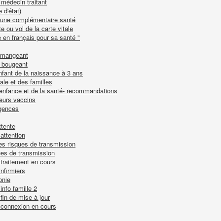
 médecin traitant
 d'état)
ur une complémentaire santé
e ou vol de la carte vitale
 en français pour sa santé "
n mangeant
n bougeant
enfant de la naissance à 3 ans
le et des familles
 l'enfance et de la santé- recommandations
leurs vaccins
urgences
ttente
 attention
les risques de transmission
ques de transmission
- traitement en cours
nfirmiers
onie
 info famille 2
 fin de mise à jour
 - connexion en cours