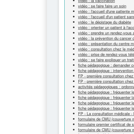
vidéo : la vaccination
vidéo : se faire faire un soin
vidéo : l'accueil d'une patiente 
vidéo : l'accueil d'un patient sa
vidéo : le dépistage du diabète
vidéo : orienter un patient à l'a
vidéo : prendre un rendez-vous 
vidéo : la prévention du cancer c
vidéo : présentation du centre m
vidéo : consultation chez le mé
vidéo : prise de rendez-vous té
vidéo : se faire expliquer un tra
fiche pédagogique : demander c
fiche pédagogique : intervention 
FP - première consultation chez 
FP - première consultation chez 
activités pédagogiques : ordon
fiche pédagogique : fréquenter l
fiche pédagogique : fréquenter 
fiche pédagogique : fréquenter 
fiche pédagogique : fréquenter l
FP - La consultation médicale - l
formulaire de CMU (couverture m
formulaire premier certificat de 
formulaire de CMU (couverture m