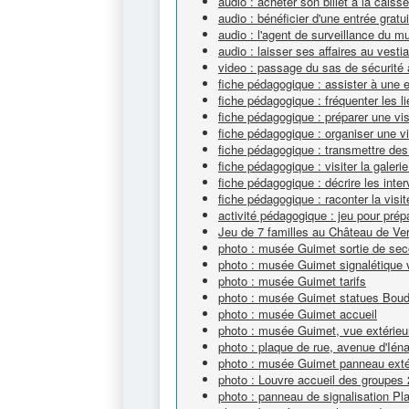
audio : acheter son billet à la cai
audio : bénéficier d'une entrée gra
audio : l'agent de surveillance du 
audio : laisser ses affaires au vest
video : passage du sas de sécurit
fiche pédagogique : assister à une 
fiche pédagogique : fréquenter les li
fiche pédagogique : préparer une vi
fiche pédagogique : organiser une v
fiche pédagogique : transmettre des
fiche pédagogique : visiter la galeri
fiche pédagogique : décrire les inte
fiche pédagogique : raconter la visit
activité pédagogique : jeu pour prépa
Jeu de 7 familles au Château de Ver
photo : musée Guimet sortie de sec
photo : musée Guimet signalétique v
photo : musée Guimet tarifs
photo : musée Guimet statues Bou
photo : musée Guimet accueil
photo : musée Guimet, vue extérieu
photo : plaque de rue, avenue d'Ién
photo : musée Guimet panneau extéri
photo : Louvre accueil des groupes 
photo : panneau de signalisation Pl