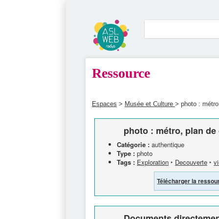
Ressource
Espaces
>
Musée et Culture
> photo : métro
photo : métro, plan d
Catégorie :
authentique
Type :
photo
Tags :
Exploration
‣
Decouverte
‣
vi
Télécharger la ressou
Documents directement