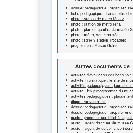
dossier pédagogique : organiser un
fiche pédagogique : transmettre des
photo : station de métro Iéna.2
photo : station de métro Iéna
photo : plan du quartier du musée 
photo : métro, sortie musée
photo : ligne 9 station Trocadéro
progression : Musée Guimet 1
Autres documents de l
activités d'évaluation des besoins 
activité informatique : le site du m
activités pédagogiques : journal cultu
activité : les pictogrammes du mus
activités pédagogiques : plaquette d
diapo : rer versailles
dossier pédagogique : organiser un
dossier pédagogique : préparer une 
audio : présenter son billet à l'age
audio : l'agent d'accueil du musée 
audio : l'agent de surveillance interv