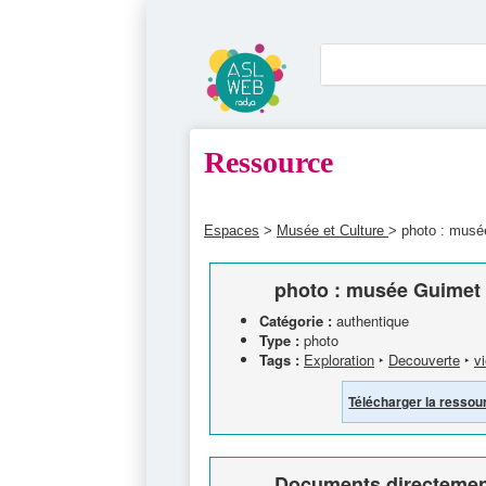
Ressource
Espaces
>
Musée et Culture
> photo : musé
photo : musée Guimet 
Catégorie :
authentique
Type :
photo
Tags :
Exploration
‣
Decouverte
‣
vi
Télécharger la ressou
Documents directement