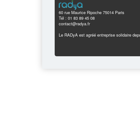
60 rue Maurice Ripoche 75014 Paris
Tél : 01 83 89 45 08
contact@radya.fr
Le RADyA est agréé entreprise solidaire depu