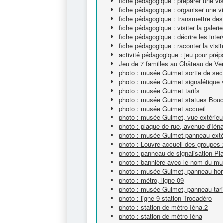
fiche pédagogique : préparer une vi
fiche pédagogique : organiser une v
fiche pédagogique : transmettre des
fiche pédagogique : visiter la galeri
fiche pédagogique : décrire les inte
fiche pédagogique : raconter la visit
activité pédagogique : jeu pour prépa
Jeu de 7 familles au Château de Ver
photo : musée Guimet sortie de sec
photo : musée Guimet signalétique v
photo : musée Guimet tarifs
photo : musée Guimet statues Bou
photo : musée Guimet accueil
photo : musée Guimet, vue extérieu
photo : plaque de rue, avenue d'Ién
photo : musée Guimet panneau extéri
photo : Louvre accueil des groupes 
photo : panneau de signalisation Pl
photo : bannière avec le nom du m
photo : musée Guimet, panneau hor
photo : métro, ligne 09
photo : musée Guimet, panneau tari
photo : ligne 9 station Trocadéro
photo : station de métro Iéna.2
photo : station de métro Iéna