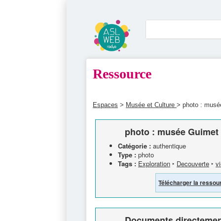
Ressource
Espaces
>
Musée et Culture
> photo : musée
photo : musée Guimet 
Catégorie :
authentique
Type :
photo
Tags :
Exploration
‣
Decouverte
‣
vi
Télécharger la ressou
Documents directement