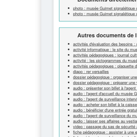
photo : musée Guimet signalétique c
photo : musée Guimet signalétique c
Autres documents de l
activités d'évaluation des besoins 
activité informatique : le site du m
activités pédagogiques : journal cultu
activité : les pictogrammes du mus
activités pédagogiques : plaquette d
diapo : rer versailles
dossier pédagogique : organiser un
dossier pédagogique : préparer une 
audio : présenter son billet à l'age
audio : l'agent d'accueil du musée 
audio : l'agent de surveillance interv
audio : acheter son billet à la cai
audio : bénéficier d'une entrée gra
audio : l'agent de surveillance du 
audio : laisser ses affaires au vest
video : passage du sas de sécurit
fiche pédagogique : assister à une 