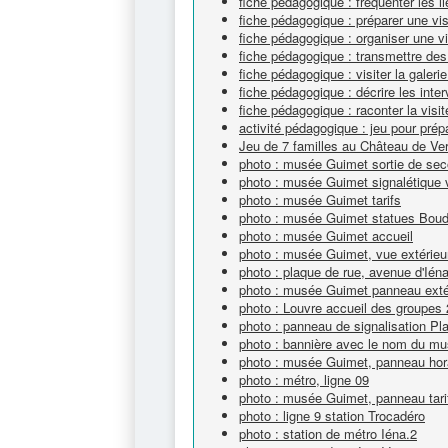
fiche pédagogique : fréquenter les li
fiche pédagogique : préparer une vi
fiche pédagogique : organiser une v
fiche pédagogique : transmettre des
fiche pédagogique : visiter la galeri
fiche pédagogique : décrire les inte
fiche pédagogique : raconter la visit
activité pédagogique : jeu pour prépa
Jeu de 7 familles au Château de Ver
photo : musée Guimet sortie de sec
photo : musée Guimet signalétique v
photo : musée Guimet tarifs
photo : musée Guimet statues Bou
photo : musée Guimet accueil
photo : musée Guimet, vue extérieu
photo : plaque de rue, avenue d'Ién
photo : musée Guimet panneau extéri
photo : Louvre accueil des groupes 
photo : panneau de signalisation Pl
photo : bannière avec le nom du m
photo : musée Guimet, panneau hor
photo : métro, ligne 09
photo : musée Guimet, panneau tari
photo : ligne 9 station Trocadéro
photo : station de métro Iéna.2