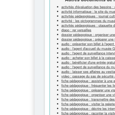
activités d'évaluation des besoins 
activité informatique : le site du m
activités pédagogiques : journal cultu
activité : les pictogrammes du mus
activités pédagogiques : plaquette d
diapo : rer versailles
dossier pédagogique : organiser un
dossier pédagogique : préparer une 
audio : présenter son billet à l'age
audio : l'agent d'accueil du musée 
audio : l'agent de surveillance interv
audio : acheter son billet à la cai
audio : bénéficier d'une entrée gra
audio : l'agent de surveillance du 
audio : laisser ses affaires au vest
video : passage du sas de sécurit
fiche pédagogique : assister à une 
fiche pédagogique : fréquenter les li
fiche pédagogique : préparer une vi
fiche pédagogique : organiser une v
fiche pédagogique : transmettre des
fiche pédagogique : visiter la galeri
fiche pédagogique : décrire les inte
fiche pédagogique : raconter la visit