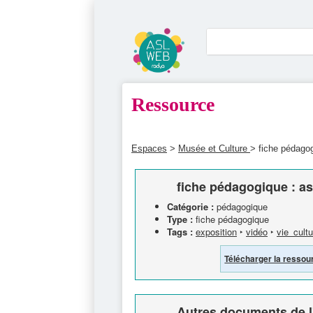
Ressource
Espaces
>
Musée et Culture
> fiche pédagog
fiche pédagogique : as
Catégorie :
pédagogique
Type :
fiche pédagogique
Tags :
exposition
‣
vidéo
‣
vie_cultu
Télécharger la ressou
Autres documents de l