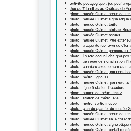
activité pédagogique : jeu pour prépa
Jeu de 7 familles au Château de Ver
photo : musée Guimet sortie de sec
photo : musée Guimet signalétique v
photo : musée Guimet tarifs
photo : musée Guimet statues Bou
photo : musée Guimet accueil
photo : musée Guimet, vue extérieu
photo : plaque de rue, avenue d'Ién
photo : musée Guimet panneau extéri
photo : Louvre accueil des groupes 
photo : panneau de signalisation Pl
photo : bannière avec le nom du m
photo : musée Guimet, panneau hor
photo : métro, ligne 09
photo : musée Guimet, panneau tari
photo : ligne 9 station Trocadéro
photo : station de métro Iéna.2
photo : station de métro Iéna
photo : métro, sortie musée
photo : plan du quartier du musée 
photo : musée Guimet sortie de sec
photo : musée Guimet salle collecti
photo : musée Guimet signalétique c
photo : musée Guimet portail de séc