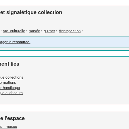
t signalétique collection
‣
vie_culturelle
‣
musée
‣
guimet
‣
Appropriation
‣
arger la ressource.
ent liés
ue collections
formations
r handicapé
que auditorium
e l'espace
ins : musée