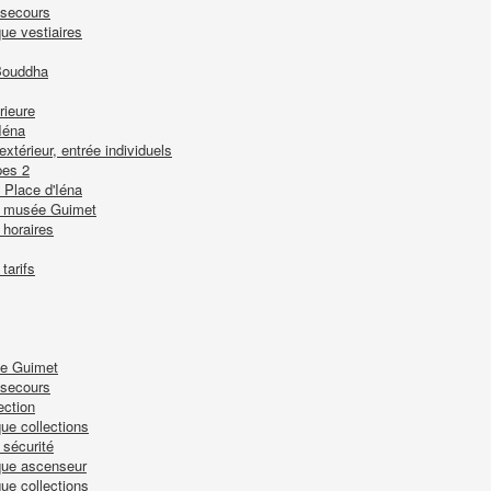
 secours
ue vestiaires
Bouddha
rieure
Iéna
térieur, entrée individuels
pes 2
 Place d'Iéna
du musée Guimet
horaires
tarifs
ée Guimet
 secours
ection
ue collections
 sécurité
que ascenseur
ue collections