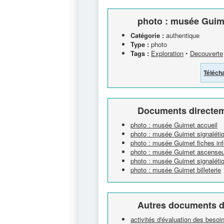
photo : musée Guime
Catégorie :
authentique
Type :
photo
Tags :
Exploration
‣
Decouverte
Téléch
Documents directem
photo : musée Guimet accueil
photo : musée Guimet signalétiq
photo : musée Guimet fiches in
photo : musée Guimet ascenseu
photo : musée Guimet signaléti
photo : musée Guimet billeterie
Autres documents d
activités d'évaluation des beso