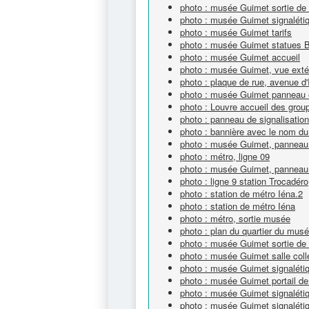
photo : musée Guimet sortie de
photo : musée Guimet signalétiq
photo : musée Guimet tarifs
photo : musée Guimet statues 
photo : musée Guimet accueil
photo : musée Guimet, vue exté
photo : plaque de rue, avenue d'
photo : musée Guimet panneau ex
photo : Louvre accueil des grou
photo : panneau de signalisation
photo : bannière avec le nom 
photo : musée Guimet, panneau 
photo : métro, ligne 09
photo : musée Guimet, panneau 
photo : ligne 9 station Trocadéro
photo : station de métro Iéna.2
photo : station de métro Iéna
photo : métro, sortie musée
photo : plan du quartier du mus
photo : musée Guimet sortie de
photo : musée Guimet salle coll
photo : musée Guimet signalétiq
photo : musée Guimet portail de
photo : musée Guimet signaléti
photo : musée Guimet signalétiq