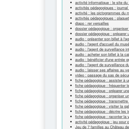
activité informatique : le site 
activités pédagogiques : journal c
activité : les pictogrammes du
activités pédagogiques : plaquett
diapo : rer versailles
dossier pédagogique : organise
dossier pédagogique : préparer 
audio : présenter son billet à l
audio : l'agent d'accueil du mu
audio : l'agent de surveillance in
audio : acheter son billet à la
audio : bénéficier d'une entrée 
audio : l'agent de surveillance 
audio : laisser ses affaires au 
video : passage du sas de sécu
fiche pédagogique : assister à u
fiche pédagogique : fréquenter le
fiche pédagogique : préparer un
fiche pédagogique : organiser un
fiche pédagogique : transmettre
fiche pédagogique : visiter la ga
fiche pédagogique : décrire les 
fiche pédagogique : raconter la v
activité pédagogique : jeu pour p
Jeu de 7 familles au Château de