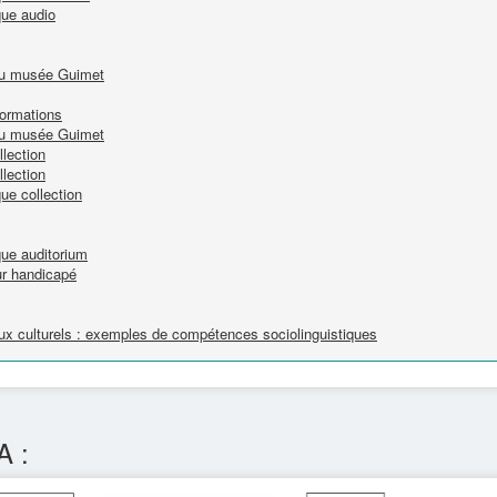
que audio
 du musée Guimet
formations
 du musée Guimet
lection
lection
ue collection
que auditorium
r handicapé
ieux culturels : exemples de compétences sociolinguistiques
A :