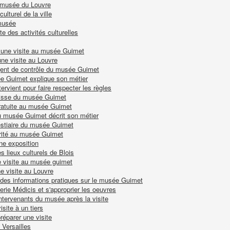
du musée du Louvre
ulturel de la ville
 musée
e des activités culturelles
r une visite au musée Guimet
une visite au Louvre
'agent de contrôle du musée Guimet
sée Guimet explique son métier
tervient pour faire respecter les règles
 caisse du musée Guimet
gratuite au musée Guimet
du musée Guimet décrit son métier
vestiaire du musée Guimet
rité au musée Guimet
ne exposition
s lieux culturels de Blois
e visite au musée guimet
e visite au Louvre
 des informations pratiques sur le musée Guimet
lerie Médicis et s'approprier les oeuvres
intervenants du musée après la visite
isite à un tiers
réparer une visite
 Versailles