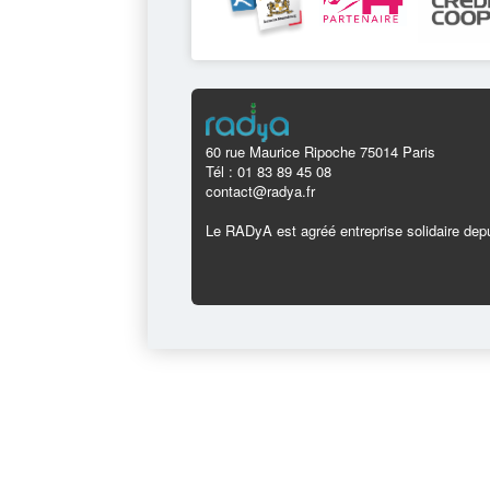
60 rue Maurice Ripoche 75014 Paris
Tél : 01 83 89 45 08
contact@radya.fr
Le RADyA est agréé entreprise solidaire depu