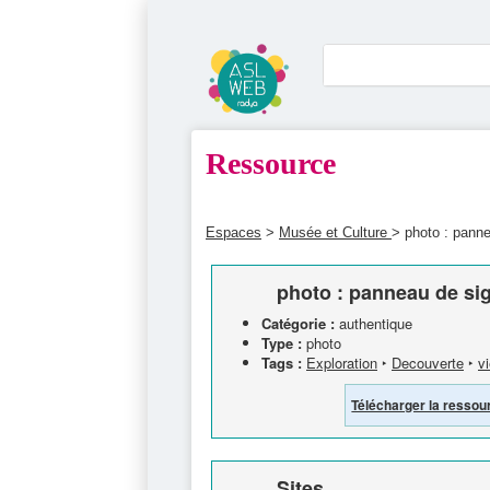
Ressource
Espaces
>
Musée et Culture
> photo : panne
photo : panneau de sig
Catégorie :
authentique
Type :
photo
Tags :
Exploration
‣
Decouverte
‣
vi
Télécharger la ressou
Sites