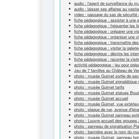
audio : l'agent de surveillance du 
audio : laisser ses affaires au vest
video : passage du sas de sécurit
fiche pédagogique : assister à une 
fiche pédagogique : fréquenter les li
fiche pédagogique : préparer une vi
fiche pédagogique : organiser une v
fiche pédagogique : transmettre des
fiche pédagogique : visiter la galeri
fiche pédagogique : décrire les inte
fiche pédagogique : raconter la visit
activité pédagogique : jeu pour prépa
Jeu de 7 familles au Château de Ver
photo : musée Guimet sortie de sec
photo : musée Guimet signalétique v
photo : musée Guimet tarifs
photo : musée Guimet statues Bou
photo : musée Guimet accueil
photo : musée Guimet, vue extérieu
photo : plaque de rue, avenue d'Ién
photo : musée Guimet panneau extéri
photo : Louvre accueil des groupes 
photo : panneau de signalisation Pl
photo : bannière avec le nom du m
photo : musée Guimet, panneau hor