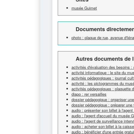
musée Guimet
Documents directement
photo : plaque de rue, avenue d'Ién
Autres documents de l
activités d'évaluation des besoins 
activité informatique : le site du m
activités pédagogiques : journal cultu
activité : les pictogrammes du mus
activités pédagogiques : plaquette d
diapo : rer versailles
dossier pédagogique : organiser un
dossier pédagogique : préparer une 
audio : présenter son billet à l'age
audio : l'agent d'accueil du musée 
audio : l'agent de surveillance interv
audio : acheter son billet à la cai
audio : bénéficier d'une entrée gra