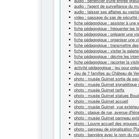
audio : bénéficier d'une entrée gra
audio : l'agent de surveillance du 
audio : laisser ses affaires au vest
video : passage du sas de sécurit
fiche pédagogique : assister à une 
fiche pédagogique : fréquenter les li
fiche pédagogique : préparer une vi
fiche pédagogique : organiser une v
fiche pédagogique : transmettre des
fiche pédagogique : visiter la galeri
fiche pédagogique : décrire les inte
fiche pédagogique : raconter la visit
activité pédagogique : jeu pour prépa
Jeu de 7 familles au Château de Ver
photo : musée Guimet sortie de sec
photo : musée Guimet signalétique v
photo : musée Guimet tarifs
photo : musée Guimet statues Bou
photo : musée Guimet accueil
photo : musée Guimet, vue extérieu
photo : plaque de rue, avenue d'Ién
photo : musée Guimet panneau extéri
photo : Louvre accueil des groupes 
photo : panneau de signalisation Pl
photo : bannière avec le nom du m