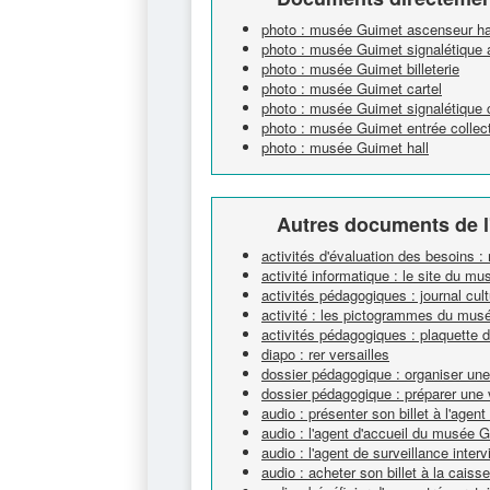
photo : musée Guimet ascenseur h
photo : musée Guimet signalétique 
photo : musée Guimet billeterie
photo : musée Guimet cartel
photo : musée Guimet signalétique c
photo : musée Guimet entrée collec
photo : musée Guimet hall
Autres documents de l
activités d'évaluation des besoins 
activité informatique : le site du m
activités pédagogiques : journal cultu
activité : les pictogrammes du mus
activités pédagogiques : plaquette d
diapo : rer versailles
dossier pédagogique : organiser un
dossier pédagogique : préparer une 
audio : présenter son billet à l'age
audio : l'agent d'accueil du musée 
audio : l'agent de surveillance interv
audio : acheter son billet à la cai