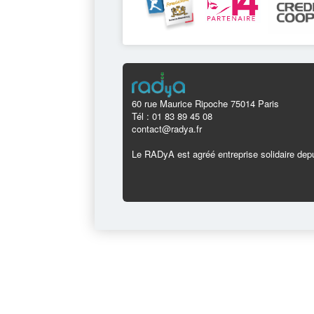
60 rue Maurice Ripoche 75014 Paris
Tél : 01 83 89 45 08
contact@radya.fr
Le RADyA est agréé entreprise solidaire depu