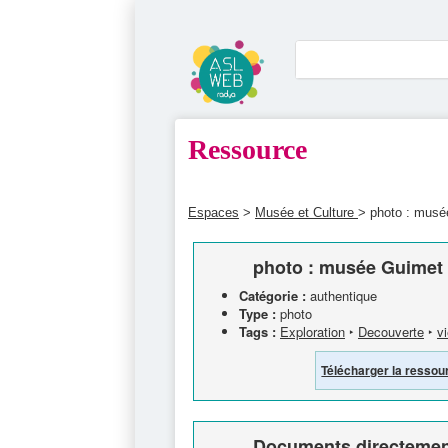
Ressource
Espaces
>
Musée et Culture
> photo : musé
photo : musée Guimet 
Catégorie :
authentique
Type :
photo
Tags :
Exploration
‣
Decouverte
‣
vi
Télécharger la ressou
Documents directement