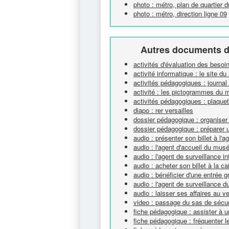
photo : métro, plan de quartier
photo : métro, direction ligne 09
Autres documents d
activités d'évaluation des beso
activité informatique : le site 
activités pédagogiques : journal c
activité : les pictogrammes du
activités pédagogiques : plaquett
diapo : rer versailles
dossier pédagogique : organise
dossier pédagogique : préparer 
audio : présenter son billet à l
audio : l'agent d'accueil du mu
audio : l'agent de surveillance in
audio : acheter son billet à la
audio : bénéficier d'une entrée 
audio : l'agent de surveillance 
audio : laisser ses affaires au 
video : passage du sas de sécu
fiche pédagogique : assister à u
fiche pédagogique : fréquenter le