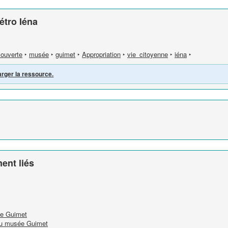
étro Iéna
ouverte
‣
musée
‣
guimet
‣
Appropriation
‣
vie_citoyenne
‣
iéna
‣
arger la ressource.
ent liés
ée Guimet
 du musée Guimet