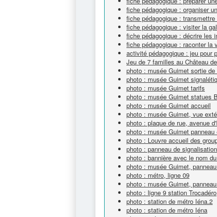
fiche pédagogique : préparer un
fiche pédagogique : organiser un
fiche pédagogique : transmettre
fiche pédagogique : visiter la ga
fiche pédagogique : décrire les 
fiche pédagogique : raconter la v
activité pédagogique : jeu pour p
Jeu de 7 familles au Château de
photo : musée Guimet sortie de
photo : musée Guimet signalétiq
photo : musée Guimet tarifs
photo : musée Guimet statues 
photo : musée Guimet accueil
photo : musée Guimet, vue exté
photo : plaque de rue, avenue d'
photo : musée Guimet panneau ex
photo : Louvre accueil des grou
photo : panneau de signalisation
photo : bannière avec le nom 
photo : musée Guimet, panneau 
photo : métro, ligne 09
photo : musée Guimet, panneau 
photo : ligne 9 station Trocadéro
photo : station de métro Iéna.2
photo : station de métro Iéna