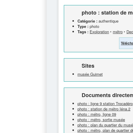
photo : station de m
Catégorie :
authentique
Type :
photo
Tags :
Exploration
‣
métro
‣
Dec
Téléch
Sites
musée Guimet
Documents directem
photo : ligne 9 station Trocadéro
photo : station de métro Iéna.2
photo : métro, ligne 09
photo : métro, sortie musée
photo : plan du quartier du mus
photo : métro, plan de quartier