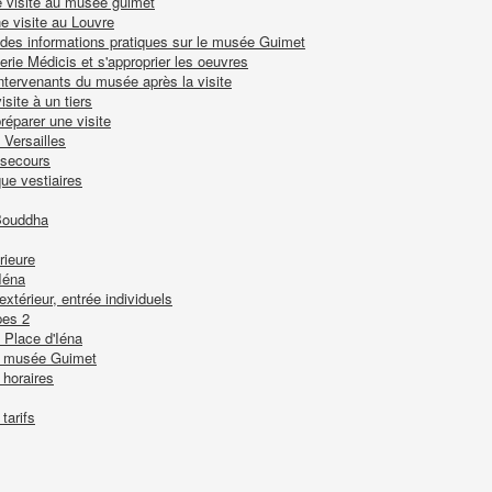
e visite au musée guimet
e visite au Louvre
 des informations pratiques sur le musée Guimet
lerie Médicis et s'approprier les oeuvres
intervenants du musée après la visite
isite à un tiers
réparer une visite
 Versailles
 secours
ue vestiaires
Bouddha
rieure
Iéna
térieur, entrée individuels
pes 2
 Place d'Iéna
du musée Guimet
horaires
tarifs