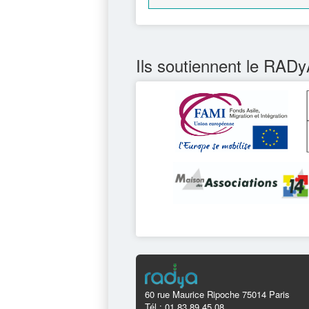
Ils soutiennent le RADy
60 rue Maurice Ripoche 75014 Paris
Tél : 01 83 89 45 08