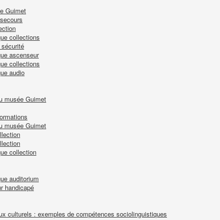
ée Guimet
 secours
ection
ue collections
 sécurité
que ascenseur
ue collections
que audio
 du musée Guimet
formations
 du musée Guimet
lection
lection
ue collection
que auditorium
r handicapé
ieux culturels : exemples de compétences sociolinguistiques