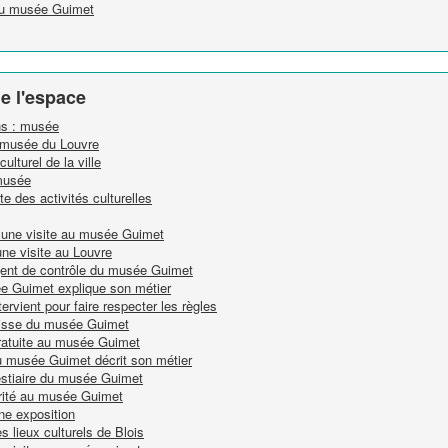
 du musée Guimet
e l'espace
ins : musée
du musée du Louvre
ulturel de la ville
 musée
e des activités culturelles
r une visite au musée Guimet
une visite au Louvre
'agent de contrôle du musée Guimet
sée Guimet explique son métier
tervient pour faire respecter les règles
 caisse du musée Guimet
gratuite au musée Guimet
du musée Guimet décrit son métier
vestiaire du musée Guimet
rité au musée Guimet
ne exposition
s lieux culturels de Blois