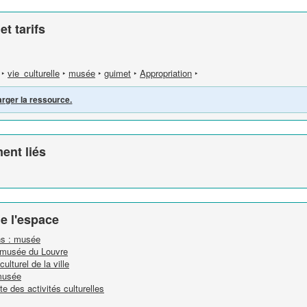
t tarifs
‣
vie_culturelle
‣
musée
‣
guimet
‣
Appropriation
‣
arger la ressource.
ent liés
e l'espace
ins : musée
du musée du Louvre
ulturel de la ville
 musée
e des activités culturelles