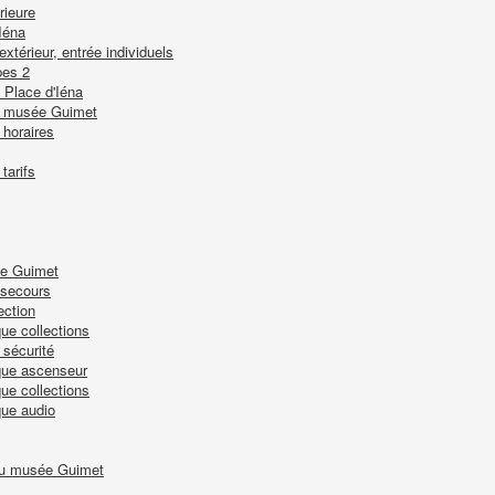
rieure
Iéna
térieur, entrée individuels
pes 2
 Place d'Iéna
du musée Guimet
horaires
tarifs
ée Guimet
 secours
ection
ue collections
 sécurité
que ascenseur
ue collections
que audio
 du musée Guimet