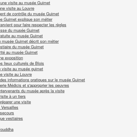
r une visite au musée Guimet
une visite au Louvre
'agent de contrôle du musée Guimet
sée Guimet explique son métier
tervient pour faire respecter les règles
 caisse du musée Guimet
gratuite au musée Guimet
du musée Guimet décrit son métier
vestiaire du musée Guimet
rité au musée Guimet
ne exposition
s lieux culturels de Blois
e visite au musée guimet
e visite au Louvre
 des informations pratiques sur le musée Guimet
lerie Médicis et s'approprier les oeuvres
intervenants du musée après la visite
isite à un tiers
réparer une visite
 Versailles
 secours
ue vestiaires
Bouddha