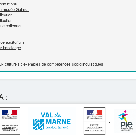
formations
 du musée Guimet
lection
lection
ue collection
que auditorium
r handicapé
ieux culturels : exemples de compétences sociolinguistiques
A :