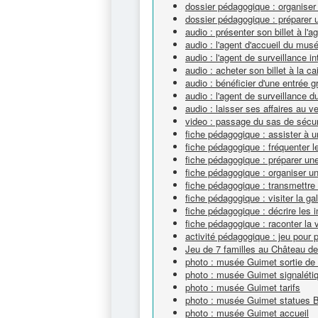
dossier pédagogique : organise
dossier pédagogique : préparer 
audio : présenter son billet à l
audio : l'agent d'accueil du mu
audio : l'agent de surveillance in
audio : acheter son billet à la
audio : bénéficier d'une entrée 
audio : l'agent de surveillance 
audio : laisser ses affaires au 
video : passage du sas de sécu
fiche pédagogique : assister à u
fiche pédagogique : fréquenter le
fiche pédagogique : préparer un
fiche pédagogique : organiser un
fiche pédagogique : transmettre
fiche pédagogique : visiter la ga
fiche pédagogique : décrire les 
fiche pédagogique : raconter la v
activité pédagogique : jeu pour p
Jeu de 7 familles au Château de
photo : musée Guimet sortie de
photo : musée Guimet signalétiq
photo : musée Guimet tarifs
photo : musée Guimet statues 
photo : musée Guimet accueil