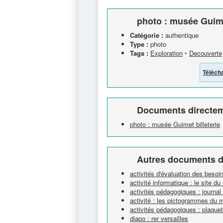
photo : musée Guime
Catégorie :
authentique
Type :
photo
Tags :
Exploration
‣
Decouverte
Téléch
Documents directem
photo : musée Guimet billeterie
Autres documents d
activités d'évaluation des beso
activité informatique : le site 
activités pédagogiques : journal c
activité : les pictogrammes du
activités pédagogiques : plaquett
diapo : rer versailles